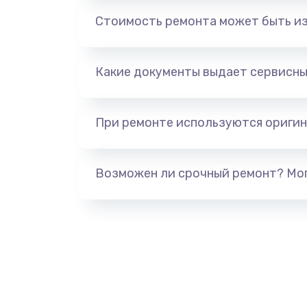
Обновление ПО
Стоимость ремонта может быть и
Сбор/Разбор
Какие документы выдает сервисны
Чистка динамика и микрофонов 
разбором)
При ремонте используются оригин
Замена кнопки Home (домой)
Возможен ли срочный ремонт? Мог
Замена сканера отпечатка
Замена разъема зарядки (питани
Замена разъёма наушников (гар
Замена элемента