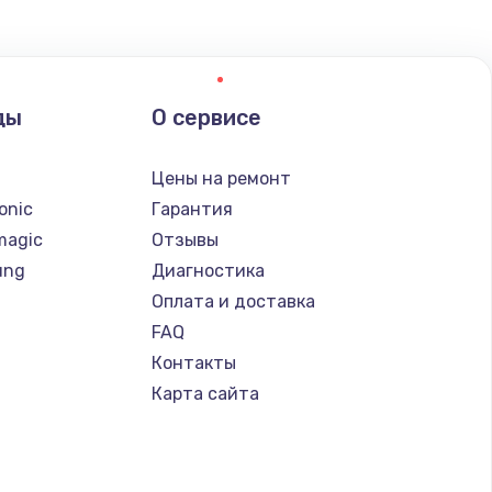
ать
ды
О сервисе
ать
n
Цены на ремонт
ать
onic
Гарантия
magic
Отзывы
ать
ung
Диагностика
Оплата и доставка
ать
FAQ
Контакты
ать
Карта сайта
ать