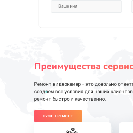
Замена передней камеры
Замена полифонического динам
Замена антенны
Преимущества сервисн
Замена стекла
Ремонт цепей питания
Ремонт видеокамер - это довольно ответ
создаем все условия для наших клиентов
Замена звуковой карты
ремонт быстро и качественно.
Замена шим-контроллера
НУЖЕН РЕМОНТ
Замена контроллера питания