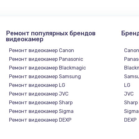
от 1090 руб.
Заказ
Ремонт популярных брендов
Брен
от 930 руб.
Заказ
видеокамер
Ремонт видеокамер Canon
Cano
от 1045 руб.
Заказ
Ремонт видеокамер Panasonic
Panas
Ремонт видеокамер Blackmagic
Black
от 725 руб.
Заказ
Ремонт видеокамер Samsung
Sams
Ремонт видеокамер LG
LG
от 2745 руб.
Заказ
Ремонт видеокамер JVC
JVC
Ремонт видеокамер Sharp
Sharp
от 600 руб.
Заказ
Ремонт видеокамер Sigma
Sigma
Ремонт видеокамер DEXP
DEXP
от 890 руб.
Заказ