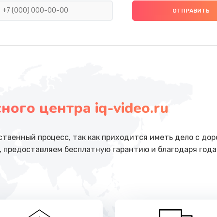
от 490 руб.
Заказ
ика
от 390 руб.
Заказ
от 390 руб.
Заказ
ого центра iq-video.ru
от 990 руб.
Заказ
от 2500 руб.
Заказ
ственный процесс, так как приходится иметь дело с до
, предоставляем бесплатную гарантию и благодаря год
от 1100 руб.
Заказ
от 3900 руб.
Заказ