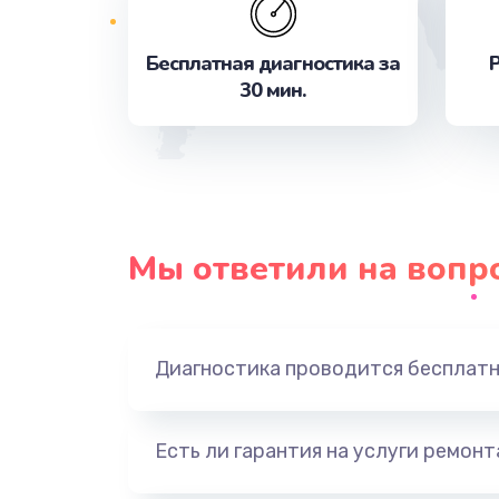
Бесплатная диагностика за
Р
Замена процессора
30 мин.
Ремонт петель крышки
Замена экрана
Защита гидрогелевой пленкой
Мы ответили на вопр
Замена аккумулятора
Диагностика проводится бесплат
Замена задней крышки
Замена разъема SIM
Есть ли гарантия на услуги ремон