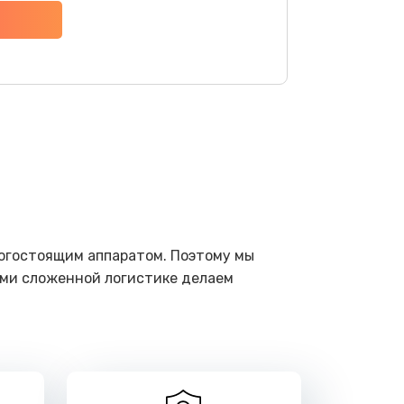
ать
ать
ать
ать
ать
рогостоящим аппаратом. Поэтому мы
ами сложенной логистике делаем
ать
ать