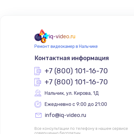
Настройка ОС
Настройка BIOS
iq-video.ru
Ремонт видеокамер в Нальчике
Замена SSD
Контактная информация
Установка драйверов
+7 (800) 101-16-70
+7 (800) 101-16-70
Замена видеочипа
Нальчик
,
 ул. Кирова, 1Д
Замена HDMI
Ежедневно с 9:00 до 21:00
info@iq-video.ru
Замена корпуса
Все консультации по телефону в нашем сервисе
совершенно бесплатны