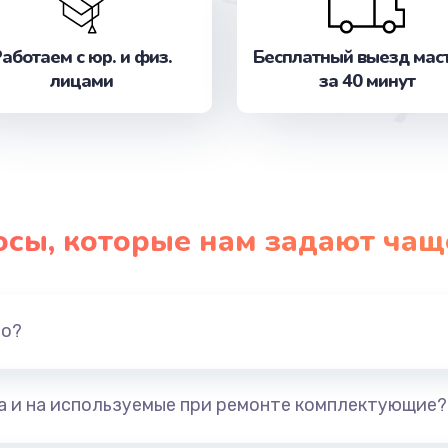
от 1490 руб.
Заказ
аботаем с юр. и физ.
Бесплатный выезд мас
от 1800 руб.
Заказ
лицами
за 40 минут
от 990 руб.
Заказ
от 1145 руб.
Заказ
от 1290 руб.
Заказ
осы, которые нам задают чащ
от 890 руб.
Заказ
но?
от 490 руб.
Заказ
от 290 руб.
Заказ
та и на используемые при ремонте комплектующие?