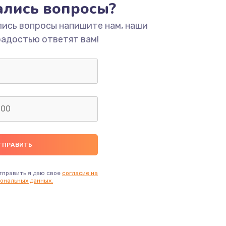
тались вопросы?
ать
лись вопросы напишите нам, наши
радостью ответят вам!
ать
ать
ать
ать
ать
тправить я даю свое
согласие на
ональных данных.
ать
ать