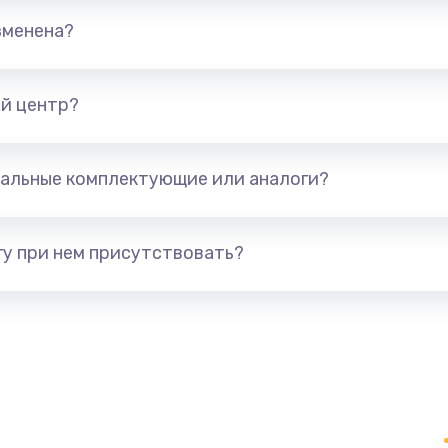
от 890 руб.
Заказ
зменена?
от 1490 руб.
Заказ
й центр?
(с
от 1790 руб.
Заказ
альные комплектующие или аналоги?
от 890 руб.
Заказ
у при нем присутствовать?
от 790 руб.
Заказ
я)
от 390 руб.
Заказ
нитуры)
от 390 руб.
Заказ
от 1190 руб.
Заказ