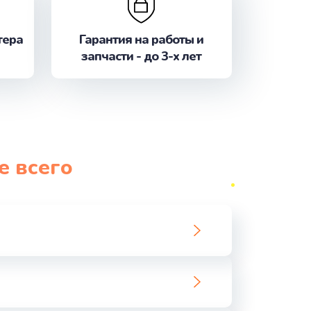
ать
тера
Гарантия на работы и
ать
запчасти - до 3-х лет
ать
ать
ать
е всего
ать
ать
ать