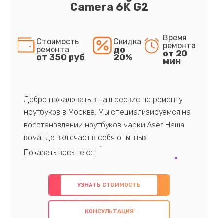
Camera 6K G2
Время
Стоимость
Скидка
ремонта
до
ремонта
от 20
от 350 руб
20%
мин
Добро пожаловать в наш сервис по ремонту
ноутбуков в Москве. Мы специализируемся на
восстановлении ноутбуков марки Aser. Наша
команда включает в себя опытных
профессионалов с обширными знаниями и
многолетним опытом в данной области. Мы
предлагаем быстрый и качественный ремонт с
УЗНАТЬ СТОИМОСТЬ
использованием оригинальных компонентов, а
также гарантируем качество всех
КОНСУЛЬТАЦИЯ
проведенных работ. Наша цель - предоставить