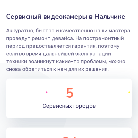
Заказать
Сервисный видеокамеры в Нальчике
Не захватывает бумагу
Аккуратно, быстро и качественно наши мастера
600 руб.
проведут ремонт девайса. На постремонтный
Заказать
период предоставляется гарантия, поэтому
если во время дальнейшей эксплуатации
Грязная печать
техники возникнут какие-то проблемы, можно
350 руб.
снова обратиться к нам для их решения.
Заказать
5
Ремонт механики сканирующей головки
1800 руб.
Сервисных
городов
Заказать
Ремонт инвертора лампы подсветки