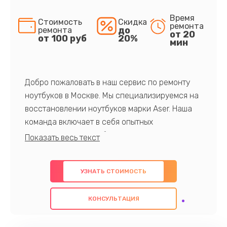
Время
Стоимость
Скидка
ремонта
до
ремонта
от 20
от 100 руб
20%
мин
Добро пожаловать в наш сервис по ремонту
ноутбуков в Москве. Мы специализируемся на
восстановлении ноутбуков марки Aser. Наша
команда включает в себя опытных
профессионалов с обширными знаниями и
многолетним опытом в данной области. Мы
предлагаем быстрый и качественный ремонт с
УЗНАТЬ СТОИМОСТЬ
использованием оригинальных компонентов, а
также гарантируем качество всех
КОНСУЛЬТАЦИЯ
проведенных работ. Наша цель - предоставить
клиентам надежное и профессиональное