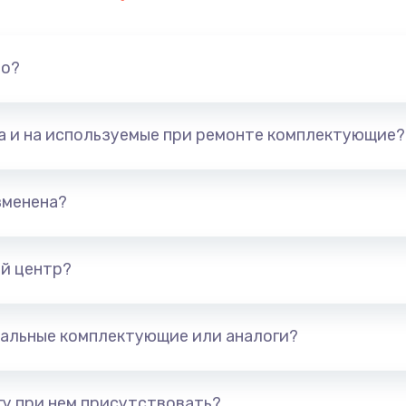
но?
та и на используемые при ремонте комплектующие?
зменена?
й центр?
альные комплектующие или аналоги?
у при нем присутствовать?