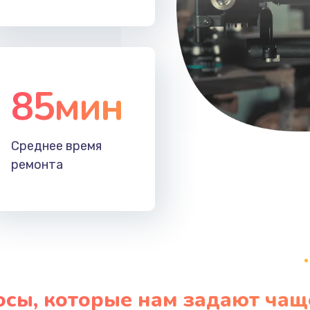
40 мин
2 года
40 мин
1 год
85мин
Среднее время
ремонта
осы, которые нам задают чащ