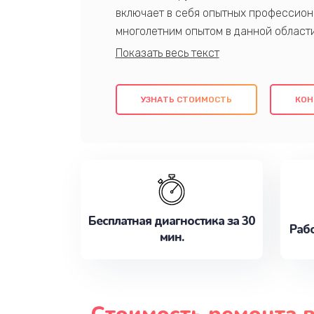
включает в себя опытных профессион
многолетним опытом в данной област
качественный ремонт с использовани
гарантируем качество всех проведенн
клиентам надежное и профессиональн
УЗНАТЬ СТОИМОСТЬ
КОН
потребности наилучшим образом. Не 
сейчас!
Бесплатная диагностика за 30
Рабо
мин.