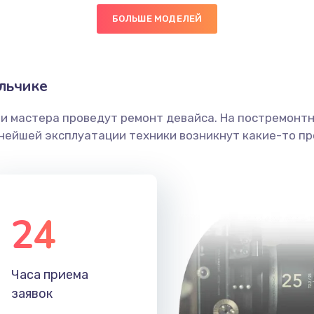
БОЛЬШЕ МОДЕЛЕЙ
50 мин
3 года
головки
40 мин
1 год
льчике
етки
50 мин
3 года
ши мастера проведут ремонт девайса. На постремонт
ьнейшей эксплуатации техники возникнут какие-то пр
 ПО
50 мин
3 года
50 мин
2 года
24
20 мин
3 года
60 мин
3 года
Часа приема
заявок
30 мин
1 год