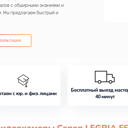
алов с обширными знаниями и
и. Мы предлагаем быстрый и
ем оригинальных компонентов, а также
ых работ. Наша цель - предоставить
ое обслуживание, удовлетворяя их
СУЛЬТАЦИЯ
медлите записаться на ремонт уже
Бесплатный выезд масте
таем с юр. и физ. лицами
40 минут