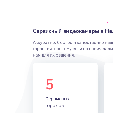
Грязная печать
Ремонт механики сканирующей 
Сервисный видеокамеры в На
Ремонт инвертора лампы подсв
Аккуратно, быстро и качественно на
гарантия, поэтому если во время дал
Перепрошивка, восстановление
нам для их решения.
Замена матричного блока
5
Комплексная чистка
Замена лампы подсветки
Сервисных
городов
Ремонт блока управления