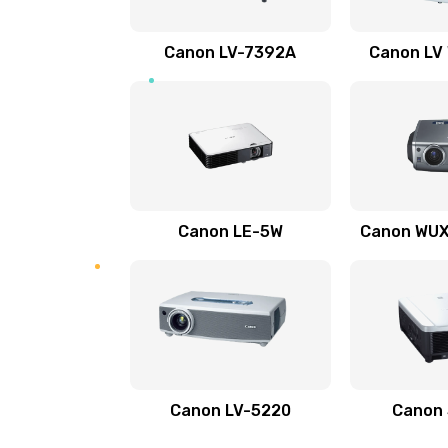
Ремонт электронных узлов
Canon LV-7392A
Canon LV
Не видит устройство
Не печатает
Скрипит, трещит
Canon LE-5W
Canon WUX1
Переполнен абсорбер
Не видит бумагу
Зажевывает бумагу
Canon LV-5220
Canon
Не захватывает бумагу