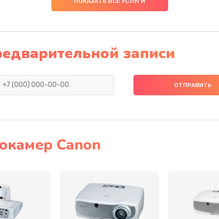
ПОКАЗАТЬ ВСЕ УСЛУГИ
50 мин
1 год
60 мин
2 года
редварительной записи
60 мин
3 года
20 мин
2 года
50 мин
3 года
окамер Canon
50 мин
3 года
40 мин
3 года
60 мин
2 года