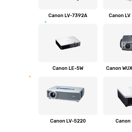
Ремонт электронных узлов
Canon LV-7392A
Canon LV
Не видит устройство
Не печатает
Скрипит, трещит
Canon LE-5W
Canon WUX1
Переполнен абсорбер
Не видит бумагу
Зажевывает бумагу
Canon LV-5220
Canon
Не захватывает бумагу