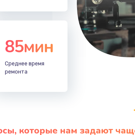
50 мин
2 года
50 мин
3 года
85мин
Среднее время
ремонта
осы, которые нам задают чащ