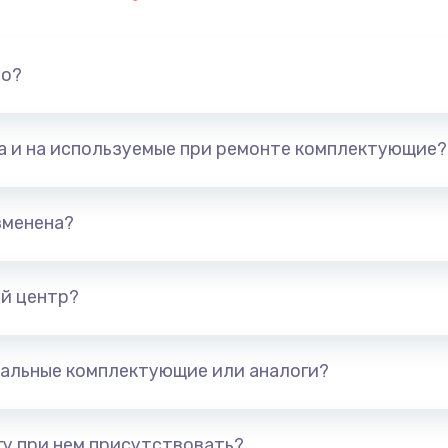
но?
та и на используемые при ремонте комплектующие?
зменена?
й центр?
альные комплектующие или аналоги?
у при нем присутствовать?