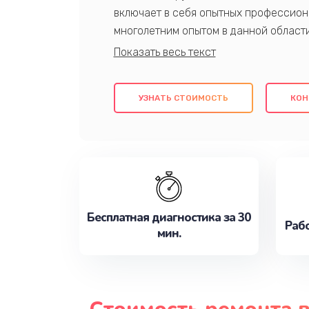
включает в себя опытных профессион
многолетним опытом в данной област
качественный ремонт с использовани
гарантируем качество всех проведенн
клиентам надежное и профессиональн
УЗНАТЬ СТОИМОСТЬ
КОН
потребности наилучшим образом. Не 
сейчас!
Бесплатная диагностика за 30
Рабо
мин.