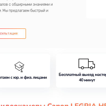
алов с обширными знаниями и
и. Мы предлагаем быстрый и
ем оригинальных компонентов, а также
ых работ. Наша цель - предоставить
ое обслуживание, удовлетворяя их
СУЛЬТАЦИЯ
медлите записаться на ремонт уже
Бесплатный выезд масте
таем с юр. и физ. лицами
40 минут