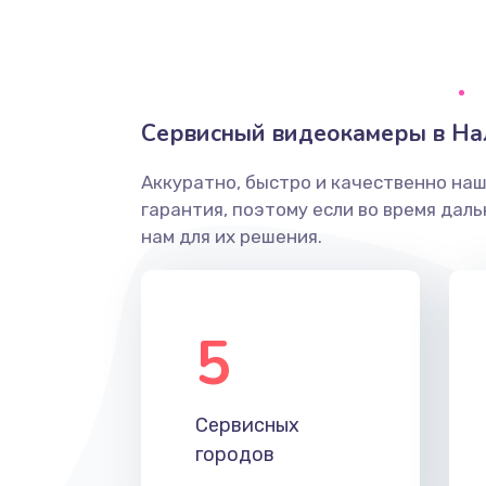
Грязная печать
Ремонт механики сканирующей 
Сервисный видеокамеры в На
Ремонт инвертора лампы подсв
Аккуратно, быстро и качественно на
гарантия, поэтому если во время дал
Перепрошивка, восстановление
нам для их решения.
Замена матричного блока
5
Комплексная чистка
Замена лампы подсветки
Сервисных
городов
Ремонт блока управления