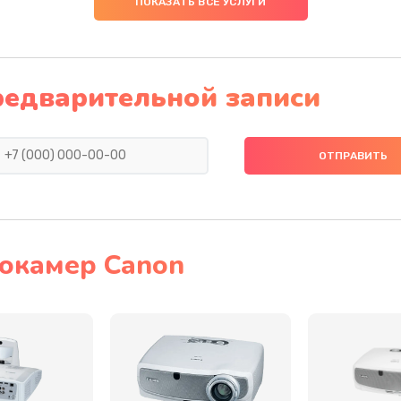
ПОКАЗАТЬ ВСЕ УСЛУГИ
40 мин
3 года
60 мин
1 год
редварительной записи
60 мин
1 год
60 мин
1 год
30 мин
3 года
окамер Canon
50 мин
2 года
20 мин
3 года
30 мин
2 года