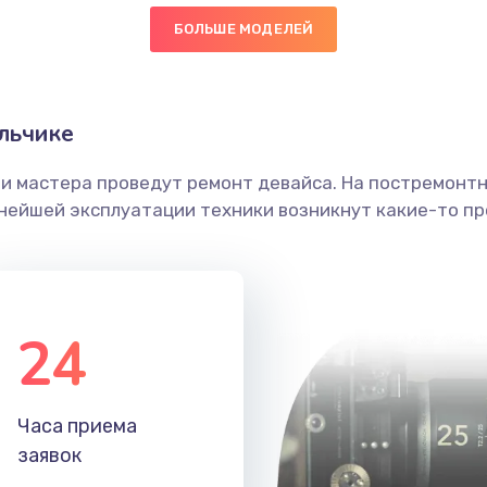
БОЛЬШЕ МОДЕЛЕЙ
50 мин
1 год
головки
50 мин
1 год
льчике
етки
60 мин
1 год
ши мастера проведут ремонт девайса. На постремонт
ьнейшей эксплуатации техники возникнут какие-то пр
 ПО
30 мин
1 год
60 мин
3 года
24
50 мин
2 года
40 мин
1 год
Часа приема
заявок
40 мин
2 года