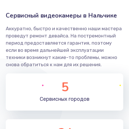
Заказать
Сервисный видеокамеры в Нальчике
Не захватывает бумагу
Аккуратно, быстро и качественно наши мастера
600 руб.
проведут ремонт девайса. На постремонтный
Заказать
период предоставляется гарантия, поэтому
если во время дальнейшей эксплуатации
Грязная печать
техники возникнут какие-то проблемы, можно
350 руб.
снова обратиться к нам для их решения.
Заказать
5
Ремонт механики сканирующей головки
1800 руб.
Сервисных
городов
Заказать
Ремонт инвертора лампы подсветки