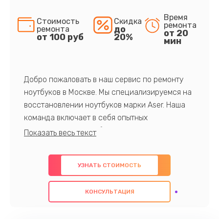
Время
Стоимость
Скидка
ремонта
до
ремонта
от 20
от 100 руб
20%
мин
Добро пожаловать в наш сервис по ремонту
ноутбуков в Москве. Мы специализируемся на
восстановлении ноутбуков марки Aser. Наша
команда включает в себя опытных
профессионалов с обширными знаниями и
многолетним опытом в данной области. Мы
предлагаем быстрый и качественный ремонт с
УЗНАТЬ СТОИМОСТЬ
использованием оригинальных компонентов, а
также гарантируем качество всех
КОНСУЛЬТАЦИЯ
проведенных работ. Наша цель - предоставить
клиентам надежное и профессиональное