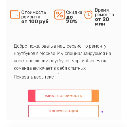
Время
Стоимость
Скидка
ремонта
до
ремонта
от 20
от 100 руб
20%
мин
Добро пожаловать в наш сервис по ремонту
ноутбуков в Москве. Мы специализируемся на
восстановлении ноутбуков марки Aser. Наша
команда включает в себя опытных
профессионалов с обширными знаниями и
многолетним опытом в данной области. Мы
предлагаем быстрый и качественный ремонт с
УЗНАТЬ СТОИМОСТЬ
использованием оригинальных компонентов, а
также гарантируем качество всех
КОНСУЛЬТАЦИЯ
проведенных работ. Наша цель - предоставить
клиентам надежное и профессиональное