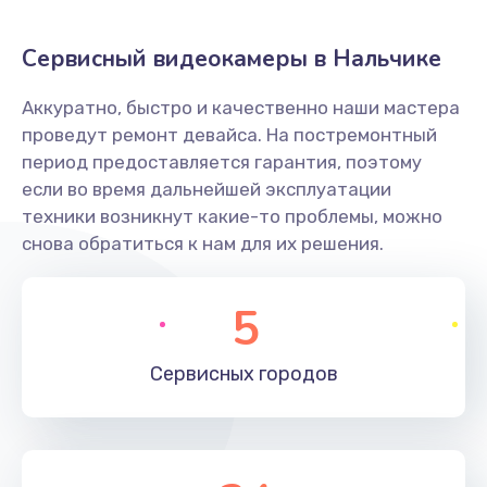
Заказать
Сервисный видеокамеры в Нальчике
Не захватывает бумагу
Аккуратно, быстро и качественно наши мастера
600 руб.
проведут ремонт девайса. На постремонтный
Заказать
период предоставляется гарантия, поэтому
если во время дальнейшей эксплуатации
Грязная печать
техники возникнут какие-то проблемы, можно
350 руб.
снова обратиться к нам для их решения.
Заказать
5
Ремонт механики сканирующей головки
1800 руб.
Сервисных
городов
Заказать
Ремонт инвертора лампы подсветки