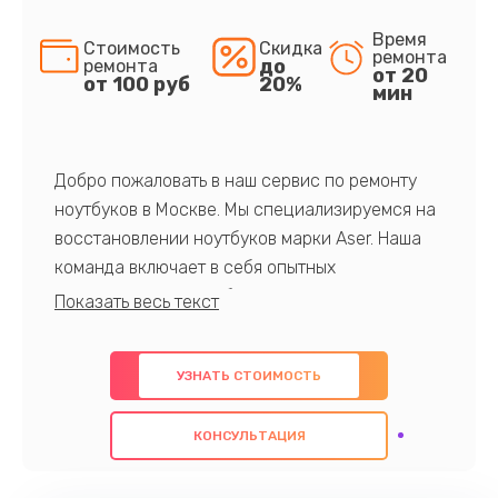
Время
Стоимость
Скидка
ремонта
до
ремонта
от 20
от 100 руб
20%
мин
Добро пожаловать в наш сервис по ремонту
ноутбуков в Москве. Мы специализируемся на
восстановлении ноутбуков марки Aser. Наша
команда включает в себя опытных
профессионалов с обширными знаниями и
многолетним опытом в данной области. Мы
предлагаем быстрый и качественный ремонт с
УЗНАТЬ СТОИМОСТЬ
использованием оригинальных компонентов, а
также гарантируем качество всех
КОНСУЛЬТАЦИЯ
проведенных работ. Наша цель - предоставить
клиентам надежное и профессиональное