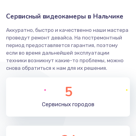
Заказать
Сервисный видеокамеры в Нальчике
Не захватывает бумагу
Аккуратно, быстро и качественно наши мастера
600 руб.
проведут ремонт девайса. На постремонтный
Заказать
период предоставляется гарантия, поэтому
если во время дальнейшей эксплуатации
Грязная печать
техники возникнут какие-то проблемы, можно
350 руб.
снова обратиться к нам для их решения.
Заказать
5
Ремонт механики сканирующей головки
1800 руб.
Сервисных
городов
Заказать
Ремонт инвертора лампы подсветки