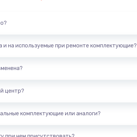
но?
та и на используемые при ремонте комплектующие?
зменена?
й центр?
альные комплектующие или аналоги?
у при нем присутствовать?