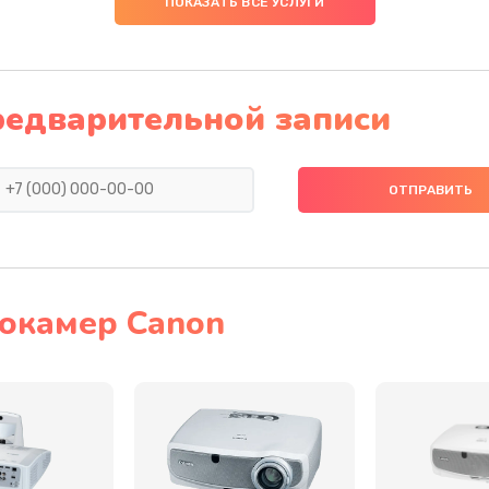
ПОКАЗАТЬ ВСЕ УСЛУГИ
50 мин
2 года
40 мин
3 года
редварительной записи
20 мин
2 года
50 мин
3 года
60 мин
2 года
окамер Canon
30 мин
3 года
40 мин
3 года
60 мин
2 года