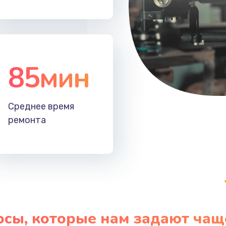
60 мин
1 год
40 мин
1 год
85мин
Среднее время
ремонта
осы, которые нам задают чащ