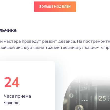
БОЛЬШЕ МОДЕЛЕЙ
20 мин
1 год
головки
30 мин
1 год
льчике
етки
60 мин
1 год
ши мастера проведут ремонт девайса. На постремонт
ьнейшей эксплуатации техники возникнут какие-то пр
 ПО
50 мин
3 года
40 мин
3 года
24
20 мин
2 года
60 мин
3 года
Часа приема
заявок
60 мин
1 год