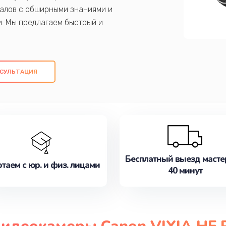
алов с обширными знаниями и
и. Мы предлагаем быстрый и
ем оригинальных компонентов, а также
ых работ. Наша цель - предоставить
ое обслуживание, удовлетворяя их
СУЛЬТАЦИЯ
медлите записаться на ремонт уже
Бесплатный выезд масте
таем с юр. и физ. лицами
40 минут