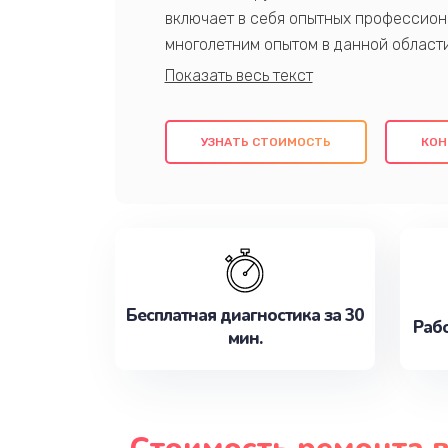
включает в себя опытных профессион
многолетним опытом в данной област
качественный ремонт с использовани
гарантируем качество всех проведенн
клиентам надежное и профессиональн
УЗНАТЬ СТОИМОСТЬ
КОН
потребности наилучшим образом. Не 
сейчас!
Бесплатная диагностика за 30
Рабо
мин.