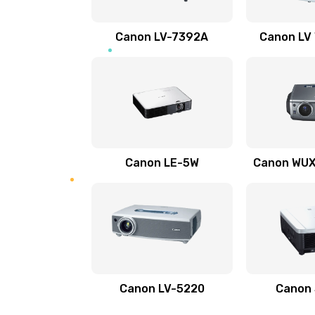
Ремонт электронных узлов
Canon LV-7392A
Canon LV
Не видит устройство
Не печатает
Скрипит, трещит
Canon LE-5W
Canon WUX1
Переполнен абсорбер
Не видит бумагу
Зажевывает бумагу
Canon LV-5220
Canon
Не захватывает бумагу