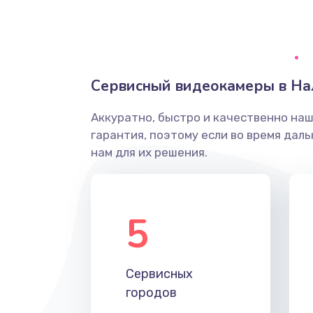
Грязная печать
Ремонт механики сканирующей 
Сервисный видеокамеры в На
Ремонт инвертора лампы подсв
Аккуратно, быстро и качественно на
гарантия, поэтому если во время дал
Перепрошивка, восстановление
нам для их решения.
Замена матричного блока
5
Комплексная чистка
Замена лампы подсветки
Сервисных
городов
Ремонт блока управления