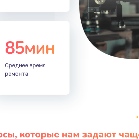
50 мин
1 год
60 мин
3 года
85мин
Среднее время
ремонта
осы, которые нам задают чащ