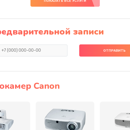
ПОКАЗАТЬ ВСЕ УСЛУГИ
40 мин
2 года
20 мин
3 года
редварительной записи
30 мин
2 года
40 мин
1 год
30 мин
1 год
окамер Canon
50 мин
1 год
40 мин
1 год
40 мин
3 года