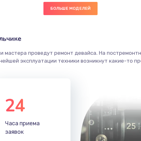
БОЛЬШЕ МОДЕЛЕЙ
50 мин
3 года
головки
40 мин
1 год
льчике
етки
60 мин
2 года
ши мастера проведут ремонт девайса. На постремонт
ьнейшей эксплуатации техники возникнут какие-то пр
 ПО
30 мин
1 год
20 мин
2 года
24
30 мин
2 года
40 мин
1 год
Часа приема
заявок
50 мин
1 год