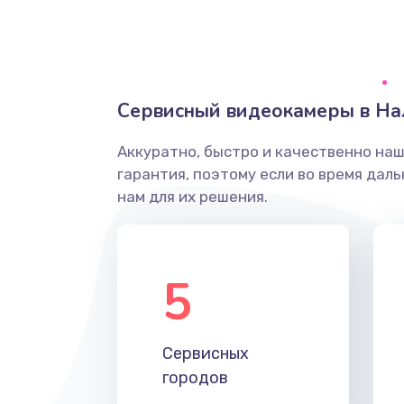
Грязная печать
Ремонт механики сканирующей 
Сервисный видеокамеры в На
Ремонт инвертора лампы подсв
Аккуратно, быстро и качественно на
гарантия, поэтому если во время дал
Перепрошивка, восстановление
нам для их решения.
Замена матричного блока
5
Комплексная чистка
Замена лампы подсветки
Сервисных
городов
Ремонт блока управления