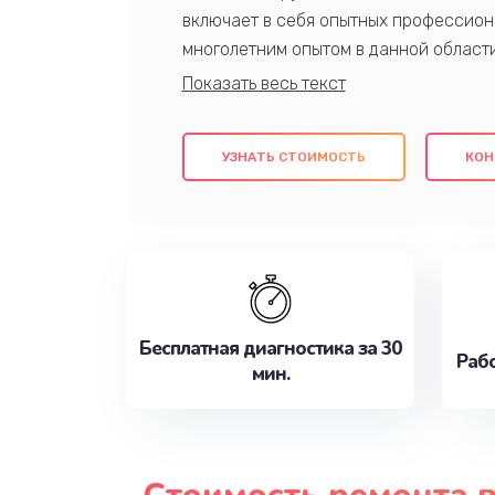
включает в себя опытных профессион
многолетним опытом в данной област
качественный ремонт с использовани
гарантируем качество всех проведенн
клиентам надежное и профессиональн
УЗНАТЬ СТОИМОСТЬ
КОН
потребности наилучшим образом. Не 
сейчас!
Бесплатная диагностика за 30
Рабо
мин.