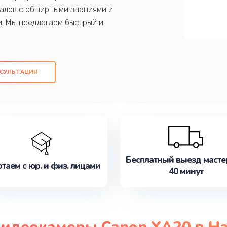
алов с обширными знаниями и
и. Мы предлагаем быстрый и
ем оригинальных компонентов, а также
ых работ. Наша цель - предоставить
ое обслуживание, удовлетворяя их
СУЛЬТАЦИЯ
медлите записаться на ремонт уже
Бесплатный выезд масте
таем с юр. и физ. лицами
40 минут