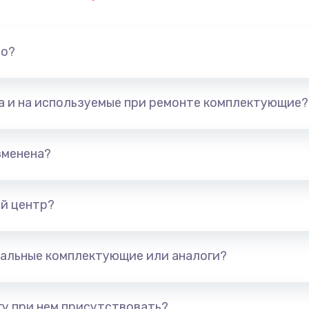
но?
та и на используемые при ремонте комплектующие?
зменена?
й центр?
альные комплектующие или аналоги?
у при нем присутствовать?