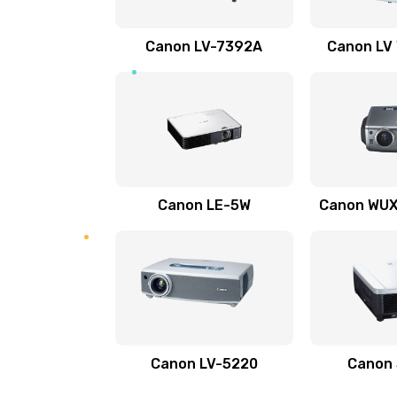
Ремонт электронных узлов
Canon LV-7392A
Canon LV
Не видит устройство
Не печатает
Скрипит, трещит
Canon LE-5W
Canon WUX1
Переполнен абсорбер
Не видит бумагу
Зажевывает бумагу
Canon LV-5220
Canon
Не захватывает бумагу