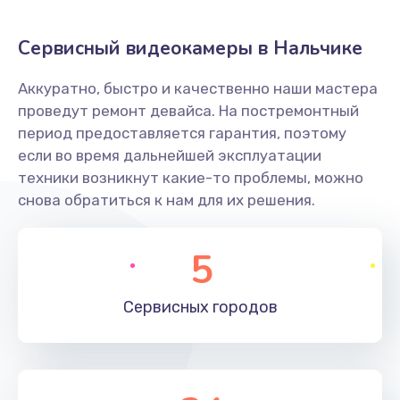
Заказать
Сервисный видеокамеры в Нальчике
Не захватывает бумагу
Аккуратно, быстро и качественно наши мастера
600 руб.
проведут ремонт девайса. На постремонтный
Заказать
период предоставляется гарантия, поэтому
если во время дальнейшей эксплуатации
Грязная печать
техники возникнут какие-то проблемы, можно
350 руб.
снова обратиться к нам для их решения.
Заказать
5
Ремонт механики сканирующей головки
1800 руб.
Сервисных
городов
Заказать
Ремонт инвертора лампы подсветки