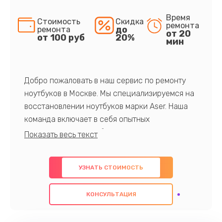
Время
Стоимость
Скидка
ремонта
до
ремонта
от 20
от 100 руб
20%
мин
Добро пожаловать в наш сервис по ремонту
ноутбуков в Москве. Мы специализируемся на
восстановлении ноутбуков марки Aser. Наша
команда включает в себя опытных
профессионалов с обширными знаниями и
многолетним опытом в данной области. Мы
предлагаем быстрый и качественный ремонт с
УЗНАТЬ СТОИМОСТЬ
использованием оригинальных компонентов, а
также гарантируем качество всех
КОНСУЛЬТАЦИЯ
проведенных работ. Наша цель - предоставить
клиентам надежное и профессиональное