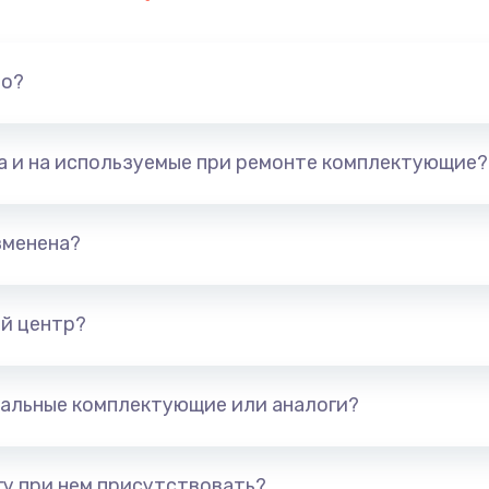
но?
та и на используемые при ремонте комплектующие?
зменена?
й центр?
альные комплектующие или аналоги?
у при нем присутствовать?