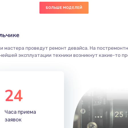
БОЛЬШЕ МОДЕЛЕЙ
20 мин
3 года
головки
20 мин
1 год
льчике
етки
20 мин
1 год
ши мастера проведут ремонт девайса. На постремонт
ьнейшей эксплуатации техники возникнут какие-то пр
 ПО
40 мин
3 года
20 мин
1 год
24
50 мин
2 года
50 мин
1 год
Часа приема
заявок
40 мин
3 года