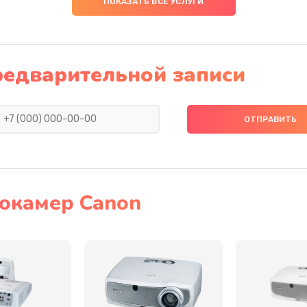
ПОКАЗАТЬ ВСЕ УСЛУГИ
40 мин
3 года
40 мин
2 года
редварительной записи
20 мин
3 года
20 мин
1 год
30 мин
1 год
окамер Canon
30 мин
2 года
50 мин
2 года
40 мин
3 года