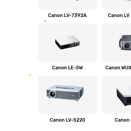
Ремонт электронных узлов
Canon LV-7392A
Canon LV
Не видит устройство
Не печатает
Скрипит, трещит
Canon LE-5W
Canon WUX1
Переполнен абсорбер
Не видит бумагу
Зажевывает бумагу
Canon LV-5220
Canon
Не захватывает бумагу