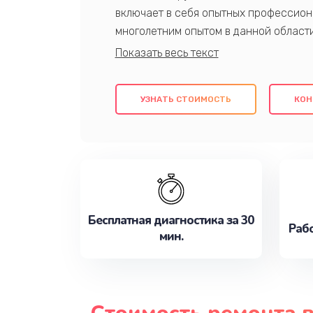
включает в себя опытных профессион
многолетним опытом в данной област
качественный ремонт с использовани
гарантируем качество всех проведенн
клиентам надежное и профессиональн
УЗНАТЬ СТОИМОСТЬ
КОН
потребности наилучшим образом. Не 
сейчас!
Бесплатная диагностика за 30
Рабо
мин.