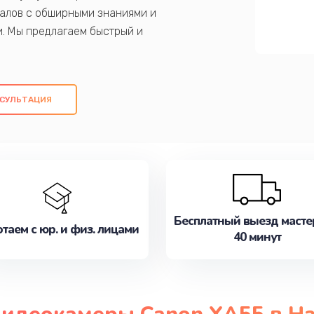
алов с обширными знаниями и
и. Мы предлагаем быстрый и
ем оригинальных компонентов, а также
ых работ. Наша цель - предоставить
ое обслуживание, удовлетворяя их
СУЛЬТАЦИЯ
медлите записаться на ремонт уже
Бесплатный выезд масте
таем с юр. и физ. лицами
40 минут