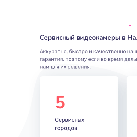
Грязная печать
Ремонт механики сканирующей 
Сервисный видеокамеры в На
Ремонт инвертора лампы подсв
Аккуратно, быстро и качественно на
гарантия, поэтому если во время дал
Перепрошивка, восстановление
нам для их решения.
Замена матричного блока
5
Комплексная чистка
Замена лампы подсветки
Сервисных
городов
Ремонт блока управления