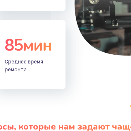
20 мин
2 года
30 мин
1 год
85мин
Среднее время
ремонта
осы, которые нам задают чащ