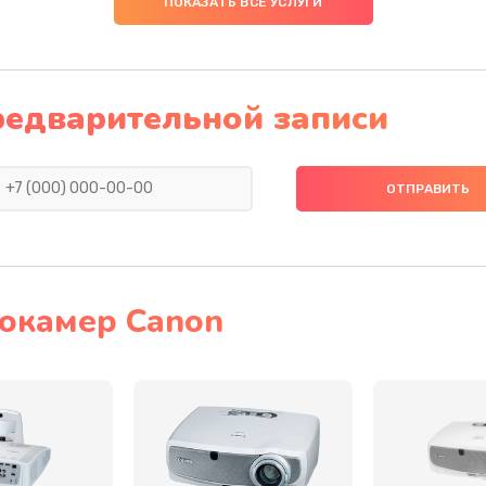
ПОКАЗАТЬ ВСЕ УСЛУГИ
20 мин
1 год
30 мин
1 год
редварительной записи
20 мин
1 год
30 мин
2 года
40 мин
1 год
окамер Canon
30 мин
3 года
60 мин
2 года
50 мин
3 года