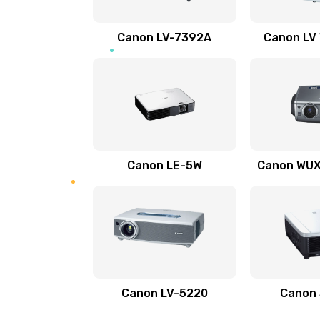
Ремонт электронных узлов
Canon LV-7392A
Canon LV
Не видит устройство
Не печатает
Скрипит, трещит
Canon LE-5W
Canon WUX1
Переполнен абсорбер
Не видит бумагу
Зажевывает бумагу
Canon LV-5220
Canon
Не захватывает бумагу