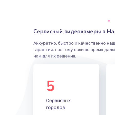
Грязная печать
Ремонт механики сканирующей 
Сервисный видеокамеры в На
Ремонт инвертора лампы подсв
Аккуратно, быстро и качественно на
гарантия, поэтому если во время дал
Перепрошивка, восстановление
нам для их решения.
Замена матричного блока
5
Комплексная чистка
Замена лампы подсветки
Сервисных
городов
Ремонт блока управления