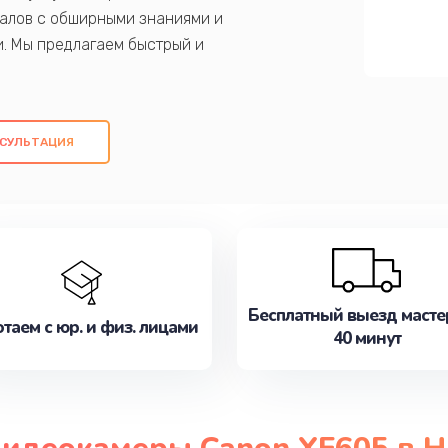
алов с обширными знаниями и
и. Мы предлагаем быстрый и
ем оригинальных компонентов, а также
ых работ. Наша цель - предоставить
ое обслуживание, удовлетворяя их
СУЛЬТАЦИЯ
медлите записаться на ремонт уже
Бесплатный выезд масте
таем с юр. и физ. лицами
40 минут