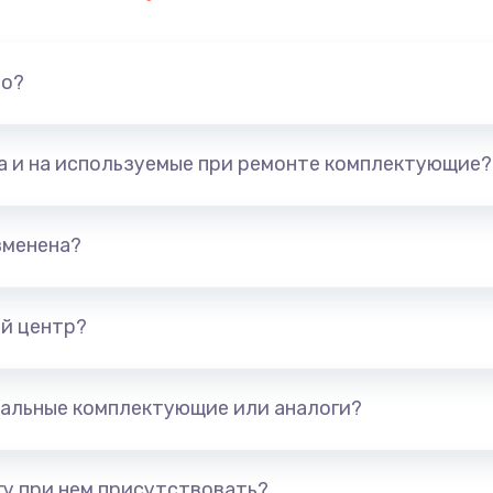
но?
та и на используемые при ремонте комплектующие?
зменена?
й центр?
альные комплектующие или аналоги?
у при нем присутствовать?