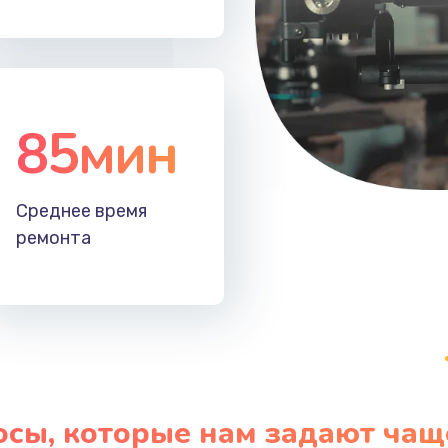
30 мин
1 год
50 мин
3 года
85мин
Среднее время
ремонта
осы, которые нам задают чащ