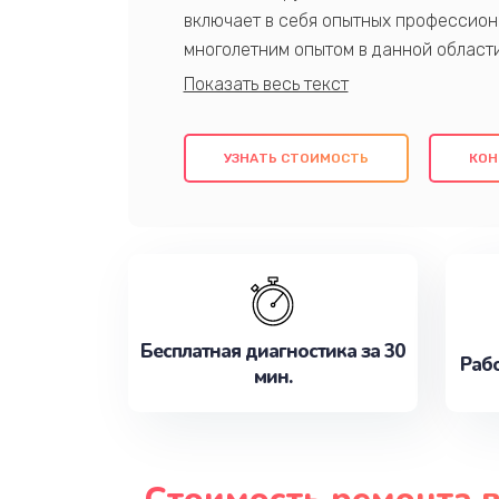
включает в себя опытных профессион
многолетним опытом в данной област
качественный ремонт с использовани
гарантируем качество всех проведенн
клиентам надежное и профессиональн
УЗНАТЬ СТОИМОСТЬ
КОН
потребности наилучшим образом. Не 
сейчас!
Бесплатная диагностика за 30
Рабо
мин.