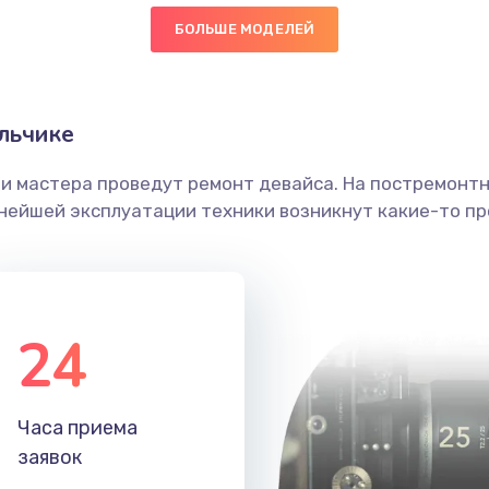
БОЛЬШЕ МОДЕЛЕЙ
50 мин
1 год
головки
20 мин
3 года
льчике
етки
50 мин
2 года
ши мастера проведут ремонт девайса. На постремонт
ьнейшей эксплуатации техники возникнут какие-то пр
 ПО
40 мин
3 года
40 мин
2 года
24
50 мин
1 год
40 мин
1 год
Часа приема
заявок
50 мин
1 год