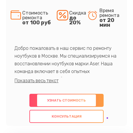
Время
Стоимость
Скидка
ремонта
до
ремонта
от 20
от 100 руб
20%
мин
Добро пожаловать в наш сервис по ремонту
ноутбуков в Москве. Мы специализируемся на
восстановлении ноутбуков марки Aser. Наша
команда включает в себя опытных
профессионалов с обширными знаниями и
многолетним опытом в данной области. Мы
предлагаем быстрый и качественный ремонт с
УЗНАТЬ СТОИМОСТЬ
использованием оригинальных компонентов, а
также гарантируем качество всех
КОНСУЛЬТАЦИЯ
проведенных работ. Наша цель - предоставить
клиентам надежное и профессиональное