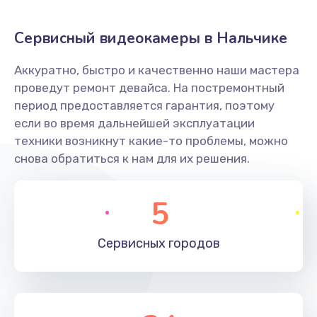
Заказать
Сервисный видеокамеры в Нальчике
Не захватывает бумагу
Аккуратно, быстро и качественно наши мастера
600 руб.
проведут ремонт девайса. На постремонтный
Заказать
период предоставляется гарантия, поэтому
если во время дальнейшей эксплуатации
Грязная печать
техники возникнут какие-то проблемы, можно
350 руб.
снова обратиться к нам для их решения.
Заказать
5
Ремонт механики сканирующей головки
1800 руб.
Сервисных
городов
Заказать
Ремонт инвертора лампы подсветки