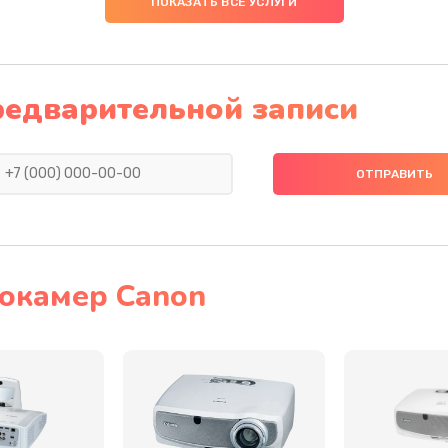
ПОКАЗАТЬ ВСЕ УСЛУГИ
50 мин
1 год
60 мин
2 года
редварительной записи
30 мин
3 года
40 мин
3 года
30 мин
3 года
окамер Canon
20 мин
2 года
50 мин
2 года
30 мин
2 года