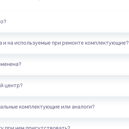
но?
та и на используемые при ремонте комплектующие?
зменена?
й центр?
альные комплектующие или аналоги?
у при нем присутствовать?