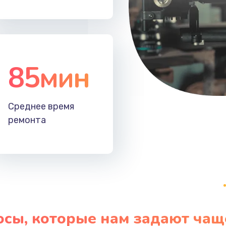
20 мин
1 год
20 мин
3 года
85мин
Среднее время
ремонта
осы, которые нам задают чащ