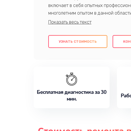
включает в себя опытных профессион
многолетним опытом в данной област
качественный ремонт с использовани
гарантируем качество всех проведенн
клиентам надежное и профессиональн
УЗНАТЬ СТОИМОСТЬ
КОН
потребности наилучшим образом. Не 
сейчас!
Бесплатная диагностика за 30
Рабо
мин.