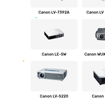
Ремонт электронных узлов
Canon LV-7392A
Canon LV
Не видит устройство
Не печатает
Скрипит, трещит
Canon LE-5W
Canon WUX1
Переполнен абсорбер
Не видит бумагу
Зажевывает бумагу
Canon LV-5220
Canon
Не захватывает бумагу