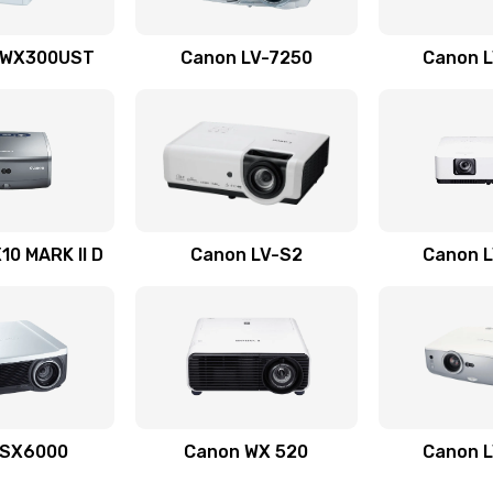
40 мин
1 год
 WX300UST
Canon LV-7250
Canon 
60 мин
2 года
50 мин
2 года
20 мин
1 год
0 MARK II D
Canon LV-S2
Canon 
50 мин
3 года
30 мин
1 год
50 мин
1 год
 SX6000
Canon WX 520
Canon 
50 мин
2 года