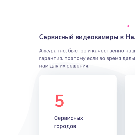
Грязная печать
Ремонт механики сканирующей 
Сервисный видеокамеры в На
Ремонт инвертора лампы подсв
Аккуратно, быстро и качественно на
гарантия, поэтому если во время дал
Перепрошивка, восстановление
нам для их решения.
Замена матричного блока
5
Комплексная чистка
Замена лампы подсветки
Сервисных
городов
Ремонт блока управления