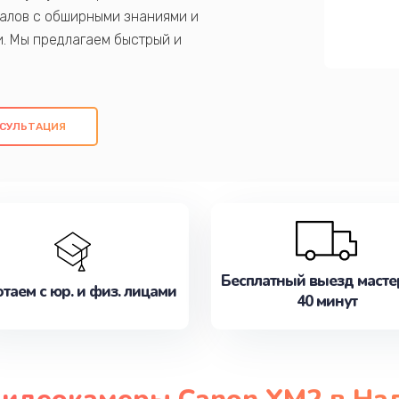
алов с обширными знаниями и
и. Мы предлагаем быстрый и
ем оригинальных компонентов, а также
ых работ. Наша цель - предоставить
ое обслуживание, удовлетворяя их
СУЛЬТАЦИЯ
медлите записаться на ремонт уже
Бесплатный выезд масте
таем с юр. и физ. лицами
40 минут