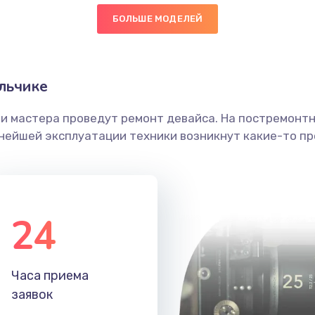
БОЛЬШЕ МОДЕЛЕЙ
50 мин
3 года
головки
30 мин
2 года
льчике
етки
40 мин
2 года
ши мастера проведут ремонт девайса. На постремонт
ьнейшей эксплуатации техники возникнут какие-то пр
 ПО
50 мин
1 год
60 мин
1 год
24
50 мин
3 года
30 мин
3 года
Часа приема
заявок
40 мин
3 года