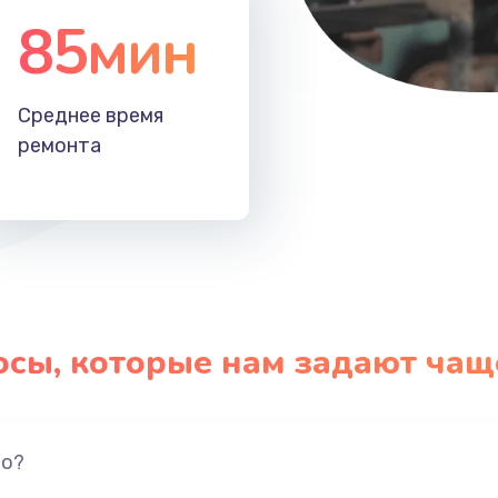
85мин
Среднее время
ремонта
осы, которые нам задают чащ
но?