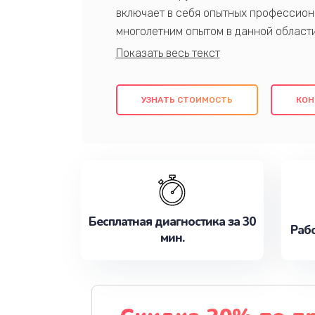
включает в себя опытных профессион
многолетним опытом в данной област
качественный ремонт с использовани
гарантируем качество всех проведенн
клиентам надежное и профессиональн
УЗНАТЬ СТОИМОСТЬ
КОН
потребности наилучшим образом. Не 
сейчас!
Бесплатная диагностика за 30
Рабо
мин.