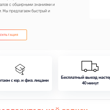
алов с обширными знаниями и
и. Мы предлагаем быстрый и
ем оригинальных компонентов, а также
ых работ. Наша цель - предоставить
ое обслуживание, удовлетворяя их
СУЛЬТАЦИЯ
медлите записаться на ремонт уже
Бесплатный выезд масте
таем с юр. и физ. лицами
40 минут