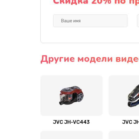
Скидка 20% по п
Другие модели виде
JVC JH-VC443
JVC J