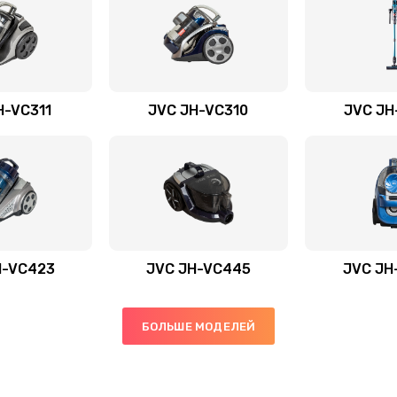
H-VC311
JVC JH-VC310
JVC JH
H-VС423
JVC JH-VC445
JVC JH
БОЛЬШЕ МОДЕЛЕЙ