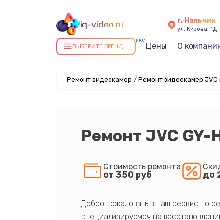
г. Нальчик
iq-video.ru
ул. Кирова, 1Д
Ремонт видеокамер в Нальчике
Цены
О компани
ВЫБЕРИТЕ БРЕНД
Ремонт видеокамер
/
Ремонт видеокамер JVC 
Ремонт JVC GY-
Стоимость ремонта
Ски
от 350 руб
до 
Добро пожаловать в наш сервис по ре
специализируемся на восстановлении