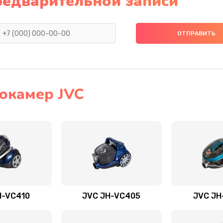
редварительной записи
окамер JVC
H-VC410
JVC JH-VC405
JVC JH