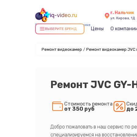
г. Нальчик
iq-video.ru
ул. Кирова, 1Д
Ремонт видеокамер в Нальчике
Цены
О компани
ВЫБЕРИТЕ БРЕНД
Ремонт видеокамер
/
Ремонт видеокамер JVC 
Ремонт JVC GY-
Стоимость ремонта
Ски
от 350 руб
до 
Добро пожаловать в наш сервис по ре
специализируемся на восстановлении