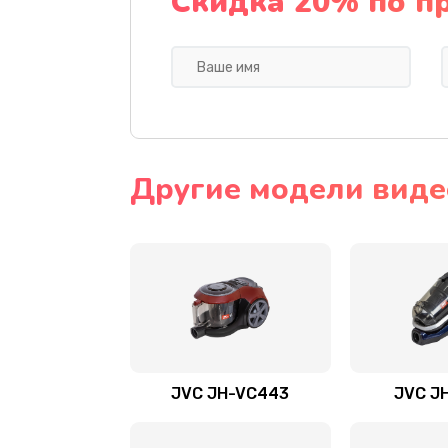
Скидка 20% по п
Другие модели виде
JVC JH-VC443
JVC J