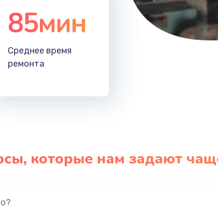
85мин
Среднее время
ремонта
осы, которые нам задают чащ
но?