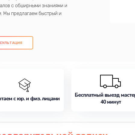
алов с обширными знаниями и
и. Мы предлагаем быстрый и
ем оригинальных компонентов, а также
ых работ. Наша цель - предоставить
ое обслуживание, удовлетворяя их
СУЛЬТАЦИЯ
медлите записаться на ремонт уже
Бесплатный выезд масте
таем с юр. и физ. лицами
40 минут