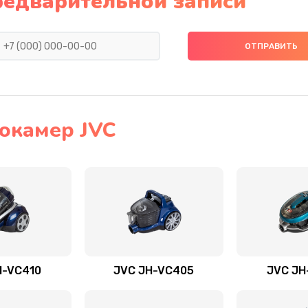
редварительной записи
окамер JVC
H-VC410
JVC JH-VC405
JVC JH