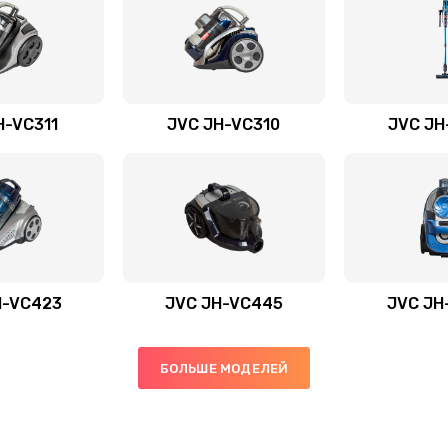
H-VC311
JVC JH-VC310
JVC JH
H-VС423
JVC JH-VC445
JVC JH
БОЛЬШЕ МОДЕЛЕЙ