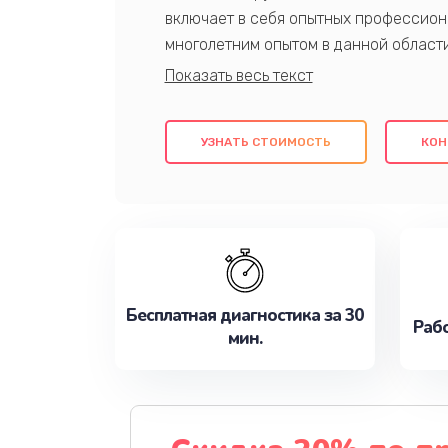
включает в себя опытных профессион
многолетним опытом в данной област
качественный ремонт с использовани
гарантируем качество всех проведенн
клиентам надежное и профессиональн
УЗНАТЬ СТОИМОСТЬ
КОН
потребности наилучшим образом. Не 
сейчас!
Бесплатная диагностика за 30
Рабо
мин.