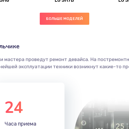
 SH8
LG SH7B
LG 
50 мин
3 года
БОЛЬШЕ МОДЕЛЕЙ
50 мин
2 года
граммный
60 мин
2 года
льчике
ши мастера проведут ремонт девайса. На постремонт
20 мин
2 года
ьнейшей эксплуатации техники возникнут какие-то пр
60 мин
3 года
50 мин
3 года
24
30 мин
3 года
Часа приема