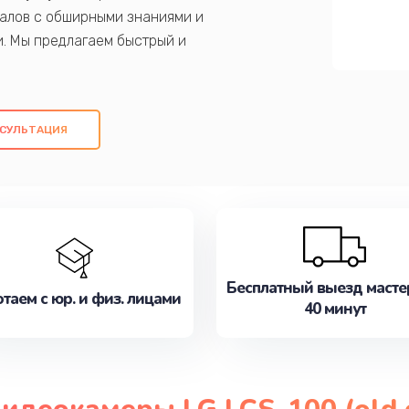
алов с обширными знаниями и
и. Мы предлагаем быстрый и
ем оригинальных компонентов, а также
ых работ. Наша цель - предоставить
ое обслуживание, удовлетворяя их
СУЛЬТАЦИЯ
медлите записаться на ремонт уже
Бесплатный выезд масте
таем с юр. и физ. лицами
40 минут