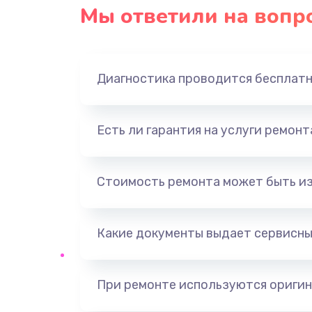
Восстановление после попадани
Мы ответили на вопр
Замена динамика
Диагностика проводится бесплат
Замена корпуса
Замена аккумулятора
Есть ли гарантия на услуги ремон
Замена разъема
Стоимость ремонта может быть и
Ремонт платы
Какие документы выдает сервисны
Не включается
Нет звука
При ремонте используются оригин