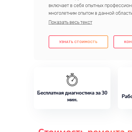
включает в себя опытных профессион
многолетним опытом в данной област
качественный ремонт с использовани
гарантируем качество всех проведенн
клиентам надежное и профессиональн
УЗНАТЬ СТОИМОСТЬ
КОН
потребности наилучшим образом. Не 
сейчас!
Бесплатная диагностика за 30
Рабо
мин.