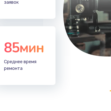
40 мин
1 год
заявок
20 мин
1 год
30 мин
1 год
85мин
40 мин
3 года
50 мин
3 года
Среднее время
ремонта
30 мин
3 года
50 мин
2 года
30 мин
3 года