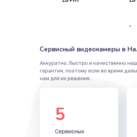
LG PH1
LG
Ремонт или замена двигателя
Ремонт системной платы
Снятие системных ошибок/про
Сервисный видеокамеры в На
ремонт
Аккуратно, быстро и качественно на
Ремонт разъема SIM-карты
гарантия, поэтому если во время дал
нам для их решения.
Модернизация
Устранение ошибок
5
Ремонт после залития
Сервисных