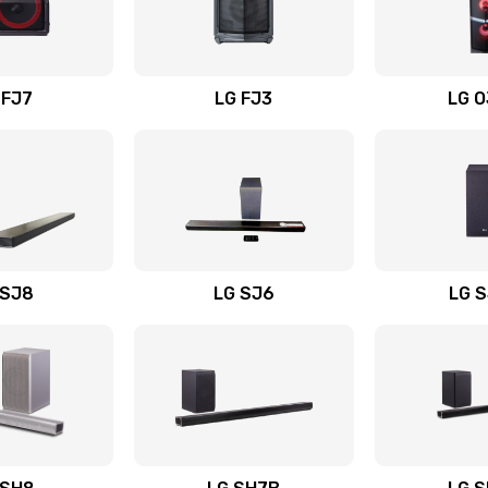
вания
20 мин
3 года
 FJ7
LG FJ3
LG 
20 мин
3 года
50 мин
1 год
50 мин
3 года
 SJ8
LG SJ6
LG 
ьного
50 мин
3 года
30 мин
2 года
авления
60 мин
1 год