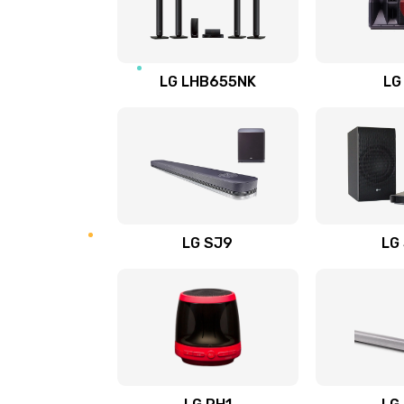
Восстановление после заклини
LG LHB655NK
LG
Восстановление после залития
Замена фильтра
Ремонт корпуса
LG SJ9
LG
Полная профилактика вертикал
пылесоса
Пайка конденсаторов
Ремонт электронного блока упр