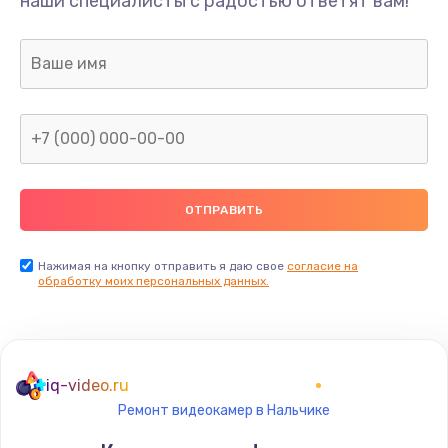
наши специалисты с радостью ответят вам!
1400 руб.
Заказать
Ремонт электронного блока управления
1900 руб.
Заказать
Ремонт или замена двигателя
2400 руб.
Нажимая на кнопку отправить я даю свое
согласие на
Заказать
обработку моих персональных данных.
Ремонт системной платы
1600 руб.
iq-video.ru
Заказать
Ремонт видеокамер в Нальчике
Снятие системных ошибок/программный ремонт