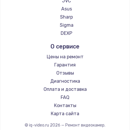
JVC
450 руб.
Asus
Заказать
Sharp
Sigma
Настройка
DEXP
600 руб.
Заказать
О сервисе
Цены на ремонт
Очень тихо играет
Гарантия
700 руб.
Отзывы
Заказать
Диагностика
Оплата и доставка
Не заряжается
FAQ
800 руб.
Контакты
Заказать
Карта сайта
Замена кнопок
© iq-video.ru
2026
— Ремонт видеокамер.