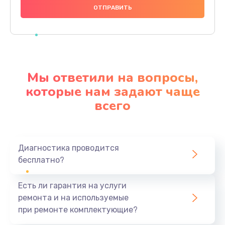
2100 руб.
Заказать
Ремонт механики привода
1500 руб.
Мы ответили на вопросы,
Заказать
которые нам задают чаще
всего
Ремонт / замена кнопок, клавиш, индикаторов,
разъемов
1550 руб.
Заказать
Диагностика проводится
бесплатно?
Замена уборочных щеток
Есть ли гарантия на услуги
1400 руб.
ремонта и на используемые
Заказать
при ремонте комплектующие?