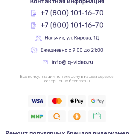
Контактная информация
1400 руб.
+7 (800) 101-16-70
Заказать
+7 (800) 101-16-70
Ремонт разъема SIM-карты
Нальчик
,
 ул. Кирова, 1Д
880 руб.
Заказать
Ежедневно с 9:00 до 21:00
info@iq-video.ru
Ремонт кнопки
650 руб.
Все консультации по телефону в нашем сервисе
совершенно бесплатны
Заказать
Модернизация
1830 руб.
Заказать
Устранение ошибок
Ремонт популярных брендов видеокамер