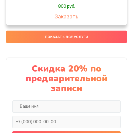
800 руб.
Заказать
Замена дисплея (экрана)
ПОКАЗАТЬ ВСЕ УСЛУГИ
2000 руб.
Заказать
Ремонт платы электроники
Скидка 20% по
1400 руб.
предварительной
Заказать
записи
Прошивка
1500 руб.
Заказать
Ремонт после залития