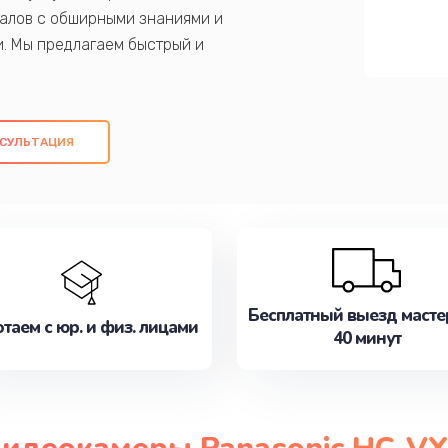
алов с обширными знаниями и
и. Мы предлагаем быстрый и
ем оригинальных компонентов, а также
ых работ. Наша цель - предоставить
ое обслуживание, удовлетворяя их
СУЛЬТАЦИЯ
медлите записаться на ремонт уже
Бесплатный выезд масте
таем с юр. и физ. лицами
40 минут