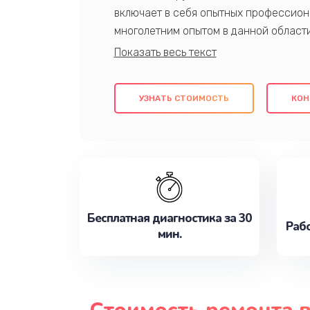
включает в себя опытных профессион
многолетним опытом в данной област
качественный ремонт с использовани
гарантируем качество всех проведенн
клиентам надежное и профессиональн
УЗНАТЬ СТОИМОСТЬ
КОН
потребности наилучшим образом. Не 
сейчас!
Бесплатная диагностика за 30
Рабо
мин.