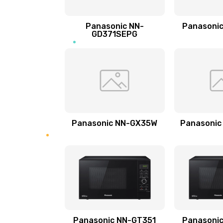
Ремонт блока помола
Panasonic NN-
Panasoni
Замена трубок гидравлики
GD371SEPG
Ремонт клапана термоблока
Замена двигателя кофемолки
Замена прокладок
Panasonic NN-GX35W
Panasonic
Замена мультиклапана
Ремонт двигателя кофемолки
Ремонт помпы
Panasonic NN-GT351
Panasoni