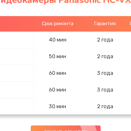
видеокамеры Panasonic HC-VX
Срок ремонта
Гарантия
40 мин
2 года
50 мин
2 года
60 мин
3 года
60 мин
3 года
30 мин
2 года
ов
50 мин
1 год