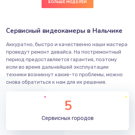
БОЛЬШЕ МОДЕЛЕЙ
Заказать
Замена уплотнителя
Сервисный видеокамеры в Нальчике
750 руб.
Заказать
Аккуратно, быстро и качественно наши мастера
проведут ремонт девайса. На постремонтный
Ремонт платы управления
период предоставляется гарантия, поэтому
если во время дальнейшей эксплуатации
3500 руб.
техники возникнут какие-то проблемы, можно
Заказать
снова обратиться к нам для их решения.
Перепрошивка
5
3650 руб.
Заказать
Сервисных
городов
Замена жерновов