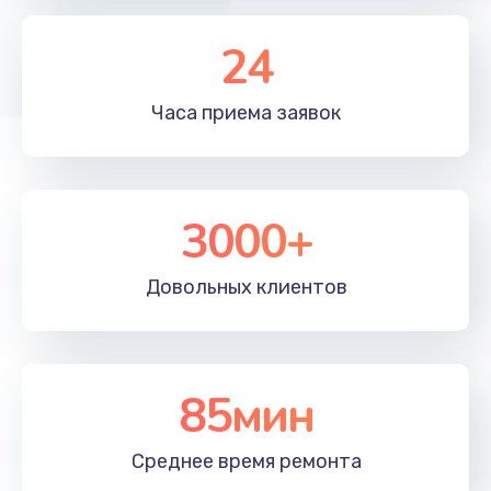
2500 руб.
Заказать
24
Ремонт дренажного клапана
Часа приема
заявок
2300 руб.
Заказать
3000+
Полный ремонт заварочного блока
2850 руб.
Довольных
клиентов
Заказать
Ремонт электромагнитного клапана
2050 руб.
85мин
Заказать
Среднее время
ремонта
Ремонт дренажа