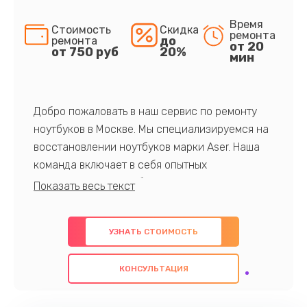
Время
Стоимость
Скидка
ремонта
до
ремонта
от 20
от 750 руб
20%
мин
Добро пожаловать в наш сервис по ремонту
ноутбуков в Москве. Мы специализируемся на
восстановлении ноутбуков марки Aser. Наша
команда включает в себя опытных
профессионалов с обширными знаниями и
многолетним опытом в данной области. Мы
предлагаем быстрый и качественный ремонт с
УЗНАТЬ СТОИМОСТЬ
использованием оригинальных компонентов, а
также гарантируем качество всех
КОНСУЛЬТАЦИЯ
проведенных работ. Наша цель - предоставить
клиентам надежное и профессиональное