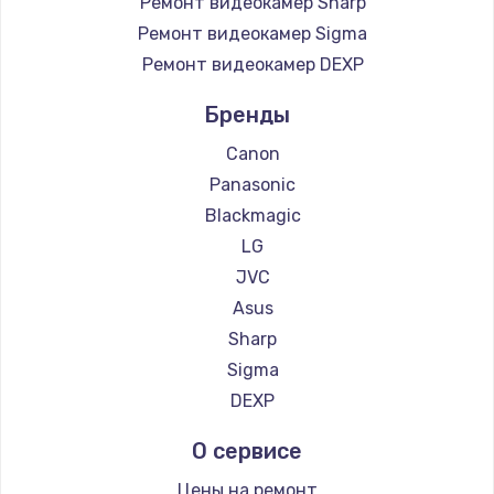
Ремонт видеокамер Sharp
Чистка от пыли
Ремонт видеокамер Sigma
Ремонт видеокамер DEXP
990 руб.
Заказать
Бренды
Canon
Замена жесткого диска
Panasonic
875 руб.
Blackmagic
Заказать
LG
JVC
Установка драйверов
Asus
875 руб.
Sharp
Заказать
Sigma
DEXP
Замена вебкамеры
О сервисе
1490 руб.
Заказать
Цены на ремонт