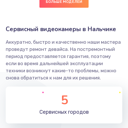
БОЛЬШЕ МОДЕЛЕЙ
Замена диффузора динамика
1400 руб.
Заказать
Сервисный видеокамеры в Нальчике
Замена платы брелка
Аккуратно, быстро и качественно наши мастера
900 руб.
проведут ремонт девайса. На постремонтный
период предоставляется гарантия, поэтому
Заказать
если во время дальнейшей эксплуатации
техники возникнут какие-то проблемы, можно
Простой ремонт основной платы
снова обратиться к нам для их решения.
2400 руб.
Заказать
5
Восстановление после попадания влаги
Сервисных
городов
2800 руб.
Заказать