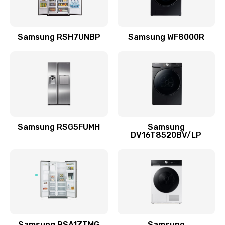
Замена подводящих проводов
Samsung RSH7UNBP
Samsung WF8000R
880 руб.
Заказать
Замена голосовой катушки/перемотка динамика
880 руб.
Заказать
Samsung RSG5FUMH
Samsung
DV16T8520BV/LP
Выход из строя электронных деталей
вследствие перегрева
880 руб.
Заказать
Ремонт динамиков
1400 руб.
Samsung RSA1ZTMG
Samsung