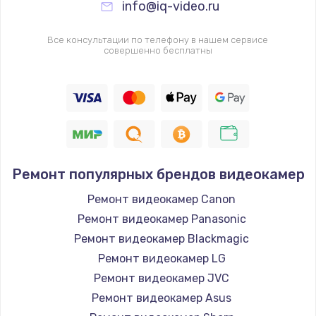
info@iq-video.ru
Замена видеочипа
2745 руб.
Все консультации по телефону в нашем сервисе
совершенно бесплатны
Заказать
Настройка BIOS
910 руб.
Заказать
Ремонт подсветки
Ремонт популярных брендов видеокамер
1150 руб.
Ремонт видеокамер Canon
Заказать
Ремонт видеокамер Panasonic
Ремонт видеокамер Blackmagic
Настройка ОС
Ремонт видеокамер LG
1320 руб.
Ремонт видеокамер JVC
Ремонт видеокамер Asus
Заказать