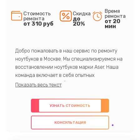
Время
Стоимость
Скидка
ремонта
до
ремонта
от 20
от 310 руб
20%
мин
Добро пожаловать в наш сервис по ремонту
ноутбуков в Москве. Мы специализируемся на
восстановлении ноутбуков марки Aser. Наша
команда включает в себя опытных
профессионалов с обширными знаниями и
многолетним опытом в данной области. Мы
предлагаем быстрый и качественный ремонт с
УЗНАТЬ СТОИМОСТЬ
использованием оригинальных компонентов, а
также гарантируем качество всех
КОНСУЛЬТАЦИЯ
проведенных работ. Наша цель - предоставить
клиентам надежное и профессиональное