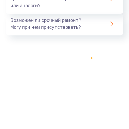
или аналоги?
Заказать
Возможен ли срочный ремонт?
Тюнинг динамиков
Могу при нем присутствовать?
4900 руб.
Заказать
Ремонт криптомодуля
1100 руб.
Заказать
Ремонт (замена) кнопок, индикаторов, разъемов
1000 руб.
Заказать
Программный ремонт/прошивка