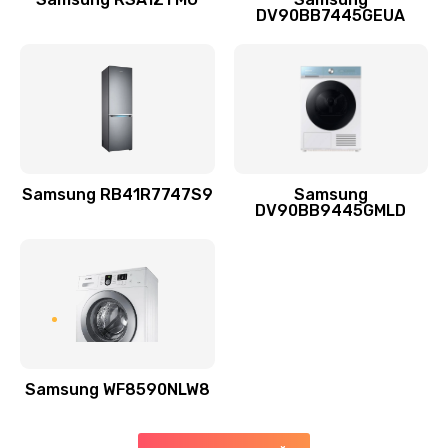
DV90BB7445GEUA
Заказать
Ремонт выходных цепей усиления (для активных
сабвуферов)
1300 руб.
Заказать
Samsung RB41R7747S9
Samsung
DV90BB9445GMLD
Ремонт предварительных цепей усиления (для
активных сабвуферов)
1200 руб.
Заказать
Ремонт после залития
2100 руб.
Samsung WF8590NLW8
Заказать