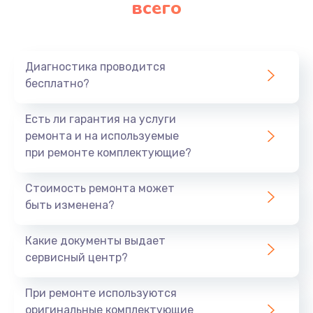
всего
Заказать
Ремонт платы картоприемника
1000 руб.
Диагностика проводится
бесплатно?
Заказать
Есть ли гарантия на услуги
Восстановление/замена диффузора
ремонта и на используемые
1400 руб.
при ремонте комплектующие?
Заказать
Стоимость ремонта может
быть изменена?
Ремонт платы усилителя
1200 руб.
Какие документы выдает
Заказать
сервисный центр?
Ремонт платы блока питания
При ремонте используются
800 руб.
оригинальные комплектующие