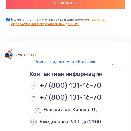
900 руб.
Заказать
Нажимая на кнопку отправить я даю свое
согласие на
обработку моих персональных данных.
Ремонт цепей питания
2500 руб.
Заказать
iq-video.ru
Ремонт видеокамер в Нальчике
Замена видеокарты
Контактная информация
1795 руб.
+7 (800) 101-16-70
Заказать
+7 (800) 101-16-70
Ремонт разъема питания
1120 руб.
Нальчик
,
 ул. Кирова, 1Д
Заказать
Ежедневно с 9:00 до 21:00