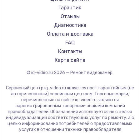
Гарантия
Увеличение оперативной памяти
Отзывы
1100 руб.
Диагностика
Заказать
Оплата и доставка
FAQ
Ремонт дисковода
Контакты
1400 руб.
Карта сайта
Заказать
© iq-video.ru
2026
— Ремонт видеокамер.
Замена крышки ноутбука
Сервисный центр iq-video.ru является пост гарантийным (не
авторизованным) сервисным центром. Торговые марки,
1750 руб.
перечисленные на сайте iq-video.ru, являются
зарегистрированным товарными знаками компаний
Заказать
правообладателей. Обозначения используется не с целью
индивидуализации соответствующих услуг по ремонту, а с
Замена HDMI
целью информирования потребителей о предоставляемых
услугах в отношении техники правообладателя
1450 руб.