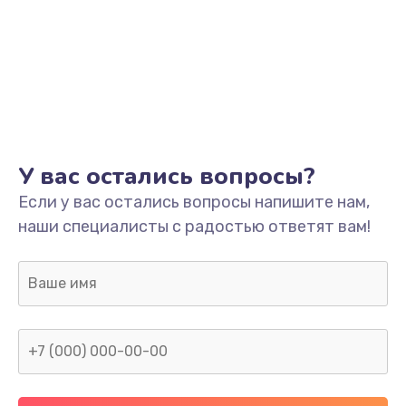
1500 руб.
Заказать
Ремонт системной платы
1700 руб.
Заказать
У вас остались вопросы?
Модернизация
Если у вас остались вопросы напишите нам,
2100 руб.
наши специалисты с радостью ответят вам!
Заказать
Устранение ошибок
2000 руб.
Заказать
Ремонт пищалок(твитеров)