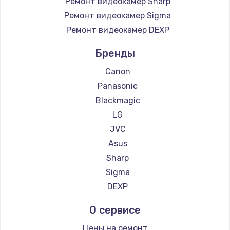
Ремонт видеокамер Sharp
Чистка от пыли
Ремонт видеокамер Sigma
Ремонт видеокамер DEXP
990 руб.
Заказать
Бренды
Canon
Замена жесткого диска
Panasonic
875 руб.
Blackmagic
Заказать
LG
JVC
Установка драйверов
Asus
875 руб.
Sharp
Заказать
Sigma
DEXP
Замена вебкамеры
О сервисе
1490 руб.
Заказать
Цены на ремонт