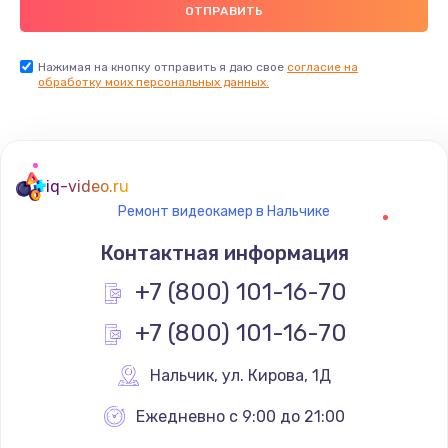
900 руб.
Заказать
Нажимая на кнопку отправить я даю свое
согласие на
обработку моих персональных данных.
Ремонт цепей питания
2500 руб.
Заказать
iq-video.ru
Ремонт видеокамер в Нальчике
Замена видеокарты
Контактная информация
1795 руб.
+7 (800) 101-16-70
Заказать
+7 (800) 101-16-70
Ремонт разъема питания
1120 руб.
Нальчик
,
 ул. Кирова, 1Д
Заказать
Ежедневно с 9:00 до 21:00