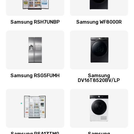
Замена подводящих проводов
Samsung RSH7UNBP
Samsung WF8000R
880 руб.
Заказать
Замена голосовой катушки/перемотка динамика
880 руб.
Заказать
Samsung RSG5FUMH
Samsung
DV16T8520BV/LP
Выход из строя электронных деталей
вследствие перегрева
880 руб.
Заказать
Ремонт динамиков
1400 руб.
Samsung RSA1ZTMG
Samsung