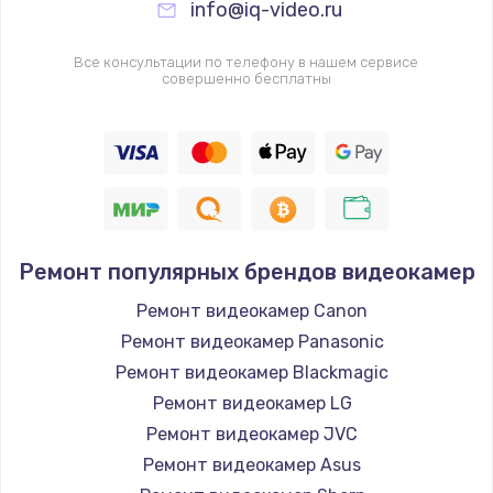
info@iq-video.ru
Замена видеочипа
2745 руб.
Все консультации по телефону в нашем сервисе
совершенно бесплатны
Заказать
Настройка BIOS
910 руб.
Заказать
Ремонт подсветки
Ремонт популярных брендов видеокамер
1150 руб.
Ремонт видеокамер Canon
Заказать
Ремонт видеокамер Panasonic
Ремонт видеокамер Blackmagic
Настройка ОС
Ремонт видеокамер LG
1320 руб.
Ремонт видеокамер JVC
Ремонт видеокамер Asus
Заказать