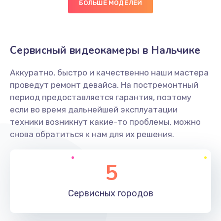
БОЛЬШЕ МОДЕЛЕЙ
Замена диффузора динамика
1400 руб.
Заказать
Сервисный видеокамеры в Нальчике
Замена платы брелка
Аккуратно, быстро и качественно наши мастера
900 руб.
проведут ремонт девайса. На постремонтный
период предоставляется гарантия, поэтому
Заказать
если во время дальнейшей эксплуатации
техники возникнут какие-то проблемы, можно
Простой ремонт основной платы
снова обратиться к нам для их решения.
2400 руб.
Заказать
5
Восстановление после попадания влаги
Сервисных
городов
2800 руб.
Заказать