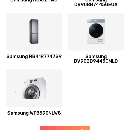
DV90BB7445GEUA
Заказать
Ремонт выходных цепей усиления (для активных
сабвуферов)
1300 руб.
Заказать
Samsung RB41R7747S9
Samsung
DV90BB9445GMLD
Ремонт предварительных цепей усиления (для
активных сабвуферов)
1200 руб.
Заказать
Ремонт после залития
2100 руб.
Samsung WF8590NLW8
Заказать