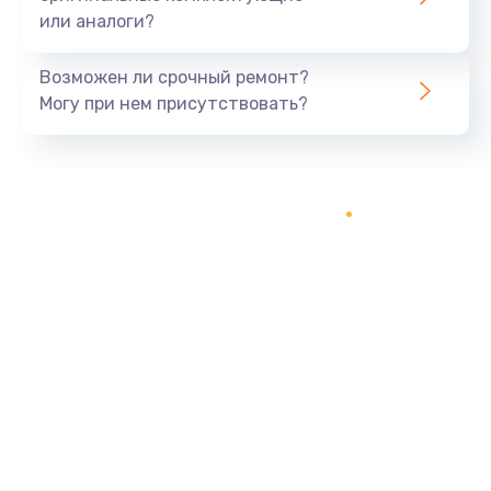
или аналоги?
Заказать
Возможен ли срочный ремонт?
Тюнинг динамиков
Могу при нем присутствовать?
4900 руб.
Заказать
Ремонт криптомодуля
1100 руб.
Заказать
Ремонт (замена) кнопок, индикаторов, разъемов
1000 руб.
Заказать
Программный ремонт/прошивка