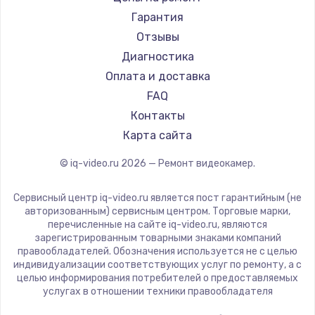
Гарантия
Увеличение оперативной памяти
Отзывы
1100 руб.
Диагностика
Заказать
Оплата и доставка
FAQ
Ремонт дисковода
Контакты
1400 руб.
Карта сайта
Заказать
© iq-video.ru
2026
— Ремонт видеокамер.
Замена крышки ноутбука
Сервисный центр iq-video.ru является пост гарантийным (не
авторизованным) сервисным центром. Торговые марки,
1750 руб.
перечисленные на сайте iq-video.ru, являются
зарегистрированным товарными знаками компаний
Заказать
правообладателей. Обозначения используется не с целью
индивидуализации соответствующих услуг по ремонту, а с
Замена HDMI
целью информирования потребителей о предоставляемых
услугах в отношении техники правообладателя
1450 руб.