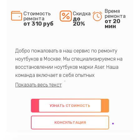
Время
Стоимость
Скидка
ремонта
до
ремонта
от 20
от 310 руб
20%
мин
Добро пожаловать в наш сервис по ремонту
ноутбуков в Москве. Мы специализируемся на
восстановлении ноутбуков марки Aser. Наша
команда включает в себя опытных
профессионалов с обширными знаниями и
многолетним опытом в данной области. Мы
предлагаем быстрый и качественный ремонт с
УЗНАТЬ СТОИМОСТЬ
использованием оригинальных компонентов, а
также гарантируем качество всех
КОНСУЛЬТАЦИЯ
проведенных работ. Наша цель - предоставить
клиентам надежное и профессиональное