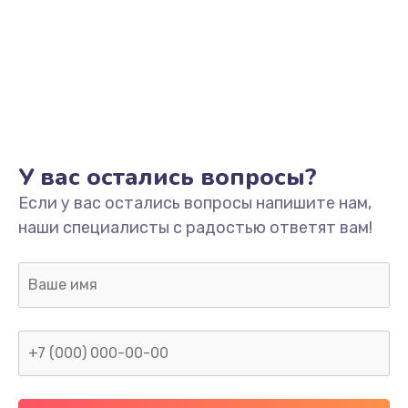
1500 руб.
Заказать
Ремонт системной платы
1700 руб.
Заказать
У вас остались вопросы?
Модернизация
Если у вас остались вопросы напишите нам,
2100 руб.
наши специалисты с радостью ответят вам!
Заказать
Устранение ошибок
2000 руб.
Заказать
Ремонт пищалок(твитеров)