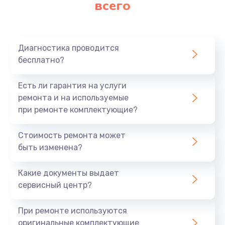
всего
Заказать
Ремонт платы картоприемника
1000 руб.
Диагностика проводится
бесплатно?
Заказать
Есть ли гарантия на услуги
Восстановление/замена диффузора
ремонта и на используемые
1400 руб.
при ремонте комплектующие?
Заказать
Стоимость ремонта может
быть изменена?
Ремонт платы усилителя
1200 руб.
Какие документы выдает
Заказать
сервисный центр?
Ремонт платы блока питания
При ремонте используются
800 руб.
оригинальные комплектующие