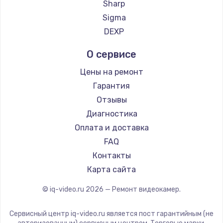
Sharp
Заказать
Sigma
DEXP
Замена шлейфа матрицы
от 1095 руб.
О сервисе
Заказать
Цены на ремонт
Гарантия
Замена материнской платы
Отзывы
от 1395 руб.
Диагностика
Заказать
Оплата и доставка
FAQ
Замена видеочипа
Контакты
от 2745 руб.
Карта сайта
Заказать
© iq-video.ru
2026
— Ремонт видеокамер.
Установка драйверов
от 875 руб.
Сервисный центр iq-video.ru является пост гарантийным (не