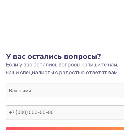
1500 руб.
Заказать
Ремонт системной платы
1700 руб.
Заказать
У вас остались вопросы?
Модернизация
Если у вас остались вопросы напишите нам,
2100 руб.
наши специалисты с радостью ответят вам!
Заказать
Устранение ошибок
2000 руб.
Заказать
Ремонт пищалок(твитеров)