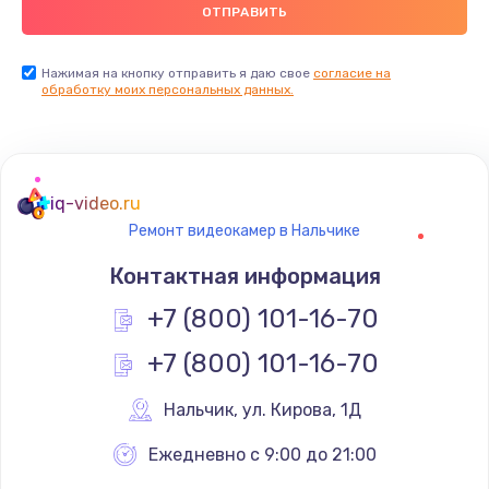
900 руб.
Заказать
Нажимая на кнопку отправить я даю свое
согласие на
обработку моих персональных данных.
Ремонт цепей питания
2500 руб.
Заказать
iq-video.ru
Ремонт видеокамер в Нальчике
Замена видеокарты
Контактная информация
1795 руб.
+7 (800) 101-16-70
Заказать
+7 (800) 101-16-70
Ремонт разъема питания
1120 руб.
Нальчик
,
 ул. Кирова, 1Д
Заказать
Ежедневно с 9:00 до 21:00