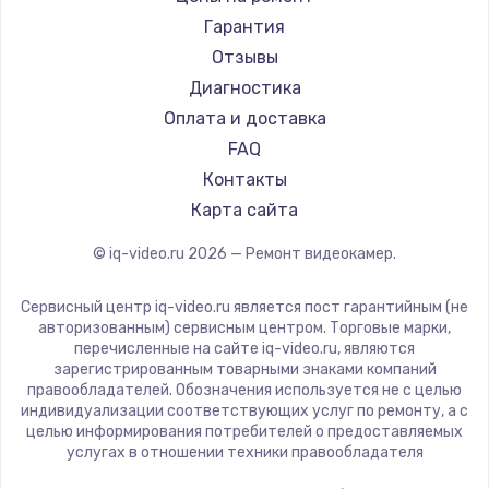
Гарантия
Увеличение оперативной памяти
Отзывы
1100 руб.
Диагностика
Заказать
Оплата и доставка
FAQ
Ремонт дисковода
Контакты
1400 руб.
Карта сайта
Заказать
© iq-video.ru
2026
— Ремонт видеокамер.
Замена крышки ноутбука
Сервисный центр iq-video.ru является пост гарантийным (не
авторизованным) сервисным центром. Торговые марки,
1750 руб.
перечисленные на сайте iq-video.ru, являются
зарегистрированным товарными знаками компаний
Заказать
правообладателей. Обозначения используется не с целью
индивидуализации соответствующих услуг по ремонту, а с
Замена HDMI
целью информирования потребителей о предоставляемых
услугах в отношении техники правообладателя
1450 руб.