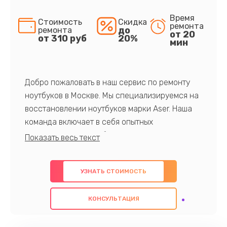
Время
Стоимость
Скидка
ремонта
до
ремонта
от 20
от 310 руб
20%
мин
Добро пожаловать в наш сервис по ремонту
ноутбуков в Москве. Мы специализируемся на
восстановлении ноутбуков марки Aser. Наша
команда включает в себя опытных
профессионалов с обширными знаниями и
многолетним опытом в данной области. Мы
предлагаем быстрый и качественный ремонт с
УЗНАТЬ СТОИМОСТЬ
использованием оригинальных компонентов, а
также гарантируем качество всех
КОНСУЛЬТАЦИЯ
проведенных работ. Наша цель - предоставить
клиентам надежное и профессиональное