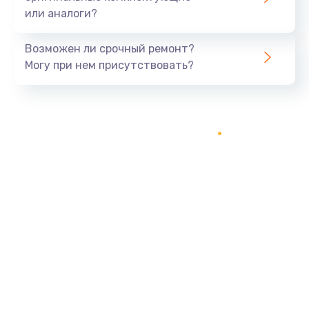
или аналоги?
Заказать
Возможен ли срочный ремонт?
Тюнинг динамиков
Могу при нем присутствовать?
4900 руб.
Заказать
Ремонт криптомодуля
1100 руб.
Заказать
Ремонт (замена) кнопок, индикаторов, разъемов
1000 руб.
Заказать
Программный ремонт/прошивка