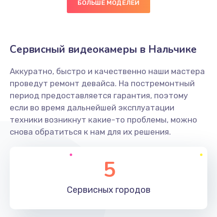
БОЛЬШЕ МОДЕЛЕЙ
Замена диффузора динамика
1400 руб.
Заказать
Сервисный видеокамеры в Нальчике
Замена платы брелка
Аккуратно, быстро и качественно наши мастера
900 руб.
проведут ремонт девайса. На постремонтный
период предоставляется гарантия, поэтому
Заказать
если во время дальнейшей эксплуатации
техники возникнут какие-то проблемы, можно
Простой ремонт основной платы
снова обратиться к нам для их решения.
2400 руб.
Заказать
5
Восстановление после попадания влаги
Сервисных
городов
2800 руб.
Заказать