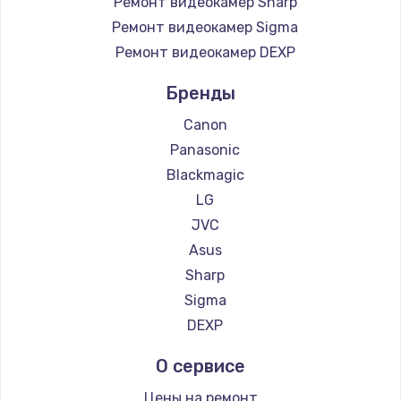
Ремонт видеокамер Sharp
Чистка от пыли
Ремонт видеокамер Sigma
Ремонт видеокамер DEXP
990 руб.
Заказать
Бренды
Canon
Замена жесткого диска
Panasonic
875 руб.
Blackmagic
Заказать
LG
JVC
Установка драйверов
Asus
875 руб.
Sharp
Заказать
Sigma
DEXP
Замена вебкамеры
О сервисе
1490 руб.
Заказать
Цены на ремонт