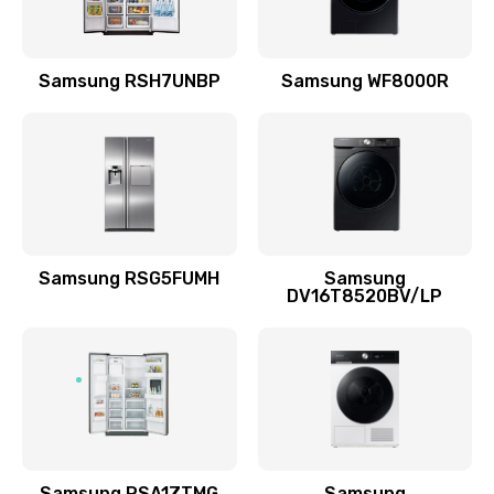
Замена подводящих проводов
Samsung RSH7UNBP
Samsung WF8000R
880 руб.
Заказать
Замена голосовой катушки/перемотка динамика
880 руб.
Заказать
Samsung RSG5FUMH
Samsung
DV16T8520BV/LP
Выход из строя электронных деталей
вследствие перегрева
880 руб.
Заказать
Ремонт динамиков
1400 руб.
Samsung RSA1ZTMG
Samsung