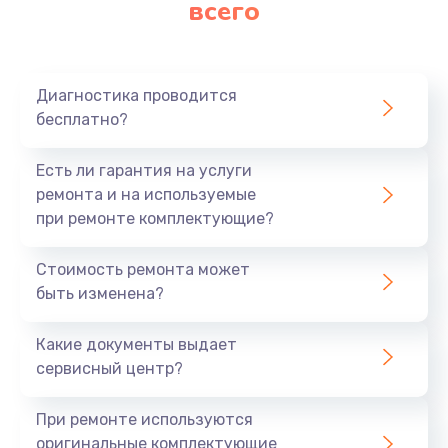
всего
Заказать
Ремонт платы картоприемника
1000 руб.
Диагностика проводится
бесплатно?
Заказать
Есть ли гарантия на услуги
Восстановление/замена диффузора
ремонта и на используемые
1400 руб.
при ремонте комплектующие?
Заказать
Стоимость ремонта может
быть изменена?
Ремонт платы усилителя
1200 руб.
Какие документы выдает
Заказать
сервисный центр?
Ремонт платы блока питания
При ремонте используются
800 руб.
оригинальные комплектующие