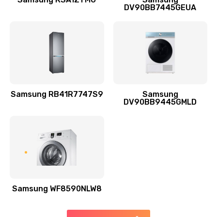
DV90BB7445GEUA
Заказать
Ремонт выходных цепей усиления (для активных
сабвуферов)
1300 руб.
Заказать
Samsung RB41R7747S9
Samsung
DV90BB9445GMLD
Ремонт предварительных цепей усиления (для
активных сабвуферов)
1200 руб.
Заказать
Ремонт после залития
2100 руб.
Samsung WF8590NLW8
Заказать