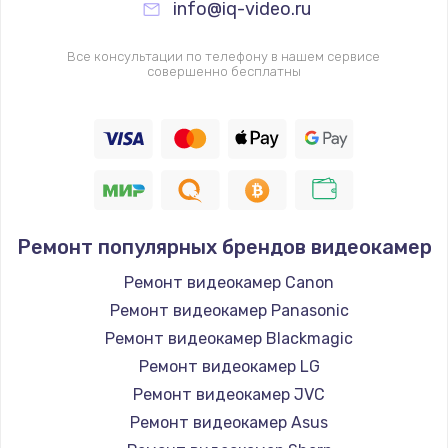
info@iq-video.ru
Замена видеочипа
2745 руб.
Все консультации по телефону в нашем сервисе
совершенно бесплатны
Заказать
Настройка BIOS
910 руб.
Заказать
Ремонт подсветки
Ремонт популярных брендов видеокамер
1150 руб.
Ремонт видеокамер Canon
Заказать
Ремонт видеокамер Panasonic
Ремонт видеокамер Blackmagic
Настройка ОС
Ремонт видеокамер LG
1320 руб.
Ремонт видеокамер JVC
Ремонт видеокамер Asus
Заказать