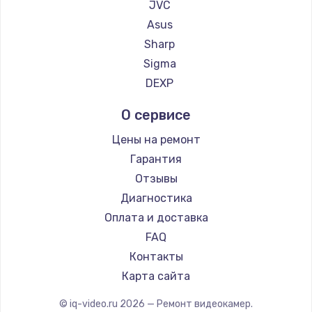
JVC
Замена корпусных элементов
Asus
2400 руб.
Sharp
Заказать
Sigma
DEXP
Ремонт тюнера
О сервисе
1200 руб.
Заказать
Цены на ремонт
Гарантия
Ремонт платы картоприемника
Отзывы
1000 руб.
Диагностика
Заказать
Оплата и доставка
FAQ
Восстановление/замена диффузора
Контакты
1400 руб.
Карта сайта
Заказать
© iq-video.ru
2026
— Ремонт видеокамер.