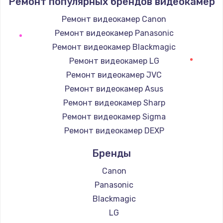
Ремонт популярных брендов видеокамер
Устранение короткого замыкания
Ремонт видеокамер Canon
1400 руб.
Ремонт видеокамер Panasonic
Заказать
Ремонт видеокамер Blackmagic
Ремонт видеокамер LG
Восстановление после падения
Ремонт видеокамер JVC
2900 руб.
Ремонт видеокамер Asus
Заказать
Ремонт видеокамер Sharp
Ремонт видеокамер Sigma
Пайка и ремонт платы брелка
Ремонт видеокамер DEXP
1800 руб.
Бренды
Заказать
Canon
Программирование АТС
Panasonic
4900 руб.
Blackmagic
Заказать
LG