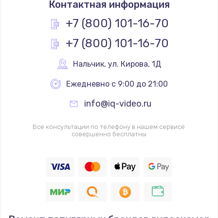
Контактная информация
Простой ремонт основной платы
+7 (800) 101-16-70
2400 руб.
+7 (800) 101-16-70
Заказать
Нальчик
,
 ул. Кирова, 1Д
Восстановление после попадания влаги
Ежедневно с 9:00 до 21:00
2800 руб.
Заказать
info@iq-video.ru
Ремонт низкочастотных выходов ТВ-приставки
Все консультации по телефону в нашем сервисе
совершенно бесплатны
1900 руб.
Заказать
Замена основной платы
1900 руб.
Заказать