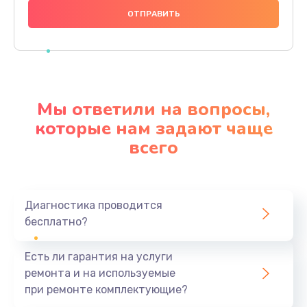
880 руб.
Заказать
Прошивка
1200 руб.
Мы ответили на вопросы,
Заказать
которые нам задают чаще
всего
Ремонт блока питания
2150 руб.
Заказать
Диагностика проводится
бесплатно?
Замена датчика
570 руб.
Есть ли гарантия на услуги
Заказать
ремонта и на используемые
при ремонте комплектующие?
Замена шнура