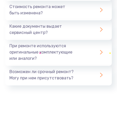
370 руб.
Стоимость ремонта может
быть изменена?
Заказать
Какие документы выдает
Ремонт электроплаты
сервисный центр?
1400 руб.
Заказать
При ремонте используются
оригинальные комплектующие
Замена центрирующей шайбы динамика
или аналоги?
880 руб.
Заказать
Возможен ли срочный ремонт?
Могу при нем присутствовать?
Замена подводящих проводов
880 руб.
Заказать
Замена голосовой катушки/перемотка динамика