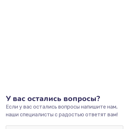
Заказать
Замена динамика телефона
от 709 руб.
Заказать
Замена микрофона телефона
от 529 руб.
Заказать
Замена шлейфа матрицы телефона
от 709 руб.
У вас остались вопросы?
Заказать
Если у вас остались вопросы напишите нам,
наши специалисты с радостью ответят вам!
Замена шлейфа кнопок телефона
от 812 руб.