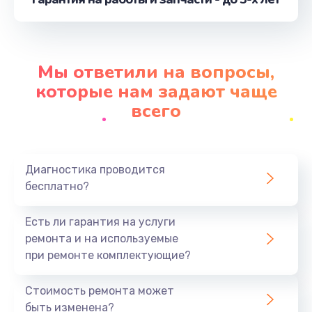
от 226 руб.
Заказать
Замена держателя SIM-карты телефона
Мы ответили на вопросы,
от 679 руб.
которые нам задают чаще
Заказать
всего
Ультразвуковая чистка телефона
от 554 руб.
Диагностика проводится
Заказать
бесплатно?
Замена USB-разъема (micro-usb) телефона
Есть ли гарантия на услуги
от 377 руб.
ремонта и на используемые
при ремонте комплектующие?
Заказать
Стоимость ремонта может
Замена аудио разъема телефона
быть изменена?
от 1330 руб.