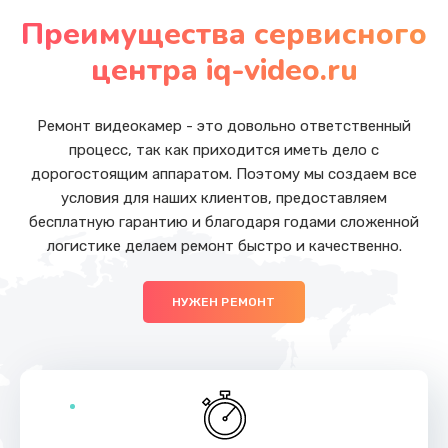
от 285 руб.
Преимущества сервисного
Заказать
центра iq-video.ru
Замена процессора телефона
от 587 руб.
Ремонт видеокамер - это довольно ответственный
процесс, так как приходится иметь дело с
Заказать
дорогостоящим аппаратом. Поэтому мы создаем все
условия для наших клиентов, предоставляем
Восстановление данных телефона
бесплатную гарантию и благодаря годами сложенной
от 554 руб.
логистике делаем ремонт быстро и качественно.
Заказать
НУЖЕН РЕМОНТ
Русификация телефона
от 386 руб.
Заказать
Замена заднего стекла телефона