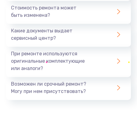
386 руб.
Стоимость ремонта может
быть изменена?
Заказать
Какие документы выдает
Замена заднего стекла телефона
сервисный центр?
806 руб.
Заказать
При ремонте используются
оригинальные комплектующие
Замена аккумулятора (батареи) телефона
или аналоги?
723 руб.
Заказать
Возможен ли срочный ремонт?
Могу при нем присутствовать?
Отвязка от гугл-аккаунта телефона
408 руб.
Заказать
Прошивка телефона