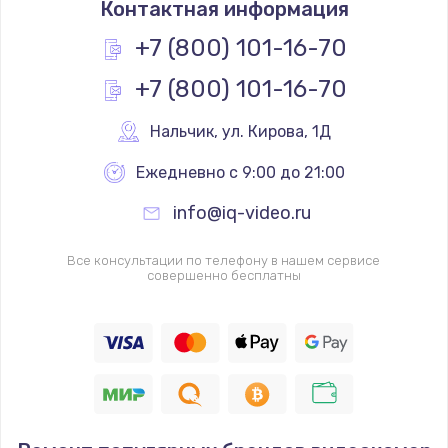
Контактная информация
448 руб.
Заказать
+7 (800) 101-16-70
+7 (800) 101-16-70
Замена камеры телефона
293 руб.
Нальчик
,
 ул. Кирова, 1Д
Заказать
Ежедневно с 9:00 до 21:00
Замена динамика телефона
info@iq-video.ru
709 руб.
Заказать
Все консультации по телефону в нашем сервисе
совершенно бесплатны
Замена микрофона телефона
529 руб.
Заказать
Замена шлейфа матрицы телефона