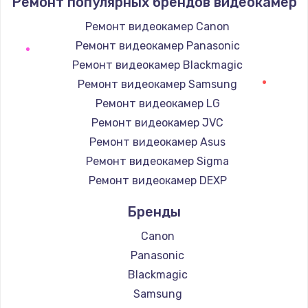
Ремонт популярных брендов видеокамер
709 руб.
Заказать
Ремонт видеокамер Canon
Ремонт видеокамер Panasonic
Замена шлейфа кнопок телефона
Ремонт видеокамер Blackmagic
812 руб.
Ремонт видеокамер Samsung
Заказать
Ремонт видеокамер LG
Ремонт видеокамер JVC
Замена шлейфа аудио телефона
Ремонт видеокамер Asus
318 руб.
Ремонт видеокамер Sigma
Заказать
Ремонт видеокамер DEXP
Бренды
Замена системной / материнской платы
телефона
Canon
908 руб.
Panasonic
Заказать
Blackmagic
Samsung
Восстановление цепей питания телефона