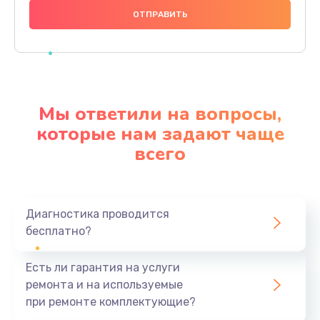
666 руб.
Заказать
Замена микросхем питания телефона
285 руб.
Мы ответили на вопросы,
Заказать
которые нам задают чаще
всего
Замена процессора телефона
587 руб.
Заказать
Диагностика проводится
бесплатно?
Восстановление данных телефона
554 руб.
Есть ли гарантия на услуги
Заказать
ремонта и на используемые
при ремонте комплектующие?
Русификация телефона