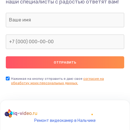
наши специалисты с радостью ответят вам!
377 руб.
Заказать
Замена аудио разъема телефона
1330 руб.
Заказать
Замена разъема/гнезда зарядки телефона
395 руб.
Заказать
Нажимая на кнопку отправить я даю свое
согласие на
обработку моих персональных данных.
Замена задней крышки телефона
224 руб.
Заказать
iq-video.ru
Ремонт видеокамер в Нальчике
Замена корпуса телефона