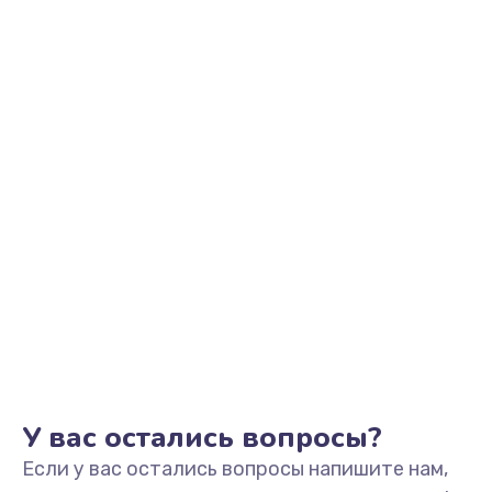
705 руб.
Заказать
Разблокировка телефона
226 руб.
Заказать
Замена держателя SIM-карты телефона
679 руб.
Заказать
Ультразвуковая чистка телефона
554 руб.
Заказать
У вас остались вопросы?
Если у вас остались вопросы напишите нам,
Замена USB-разъема (micro-usb) телефона