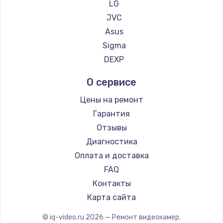
LG
2281 руб.
JVC
Заказать
Asus
Sigma
Замена кнопки включения телефона
DEXP
228 руб.
Заказать
О сервисе
Цены на ремонт
Замена кнопок громкости телефона
Гарантия
270 руб.
Отзывы
Заказать
Диагностика
Оплата и доставка
Ремонт телефона после воды
FAQ
417 руб.
Контакты
Заказать
Карта сайта
© iq-video.ru
2026
— Ремонт видеокамер.