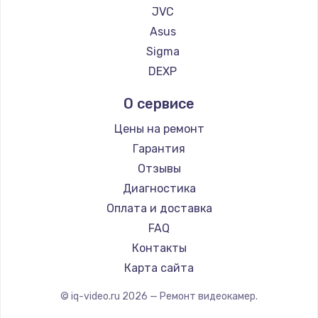
JVC
Заказать
Asus
Sigma
Замена кнопки включения телефона
DEXP
228 руб.
Заказать
О сервисе
Цены на ремонт
Замена кнопок громкости телефона
Гарантия
270 руб.
Отзывы
Заказать
Диагностика
Оплата и доставка
Ремонт телефона после воды
FAQ
417 руб.
Контакты
Заказать
Карта сайта
© iq-video.ru
2026
— Ремонт видеокамер.