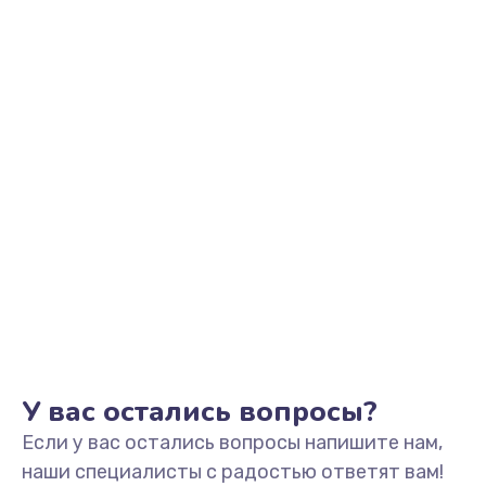
Заказать
Разблокировка телефона
226 руб.
Заказать
Замена держателя SIM-карты телефона
679 руб.
Заказать
Ультразвуковая чистка телефона
554 руб.
Заказать
У вас остались вопросы?
Если у вас остались вопросы напишите нам,
Замена USB-разъема (micro-usb) телефона
наши специалисты с радостью ответят вам!
377 руб.