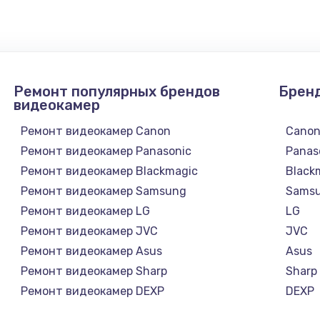
1300 руб.
Заказ
1200 руб.
Заказ
Ремонт популярных брендов
Брен
1500 руб.
Заказ
видеокамер
Ремонт видеокамер Canon
Cano
а
2500 руб.
Заказ
Ремонт видеокамер Panasonic
Panas
Ремонт видеокамер Blackmagic
Black
1300 руб.
Заказ
Ремонт видеокамер Samsung
Sams
Ремонт видеокамер LG
LG
900 руб.
Заказ
Ремонт видеокамер JVC
JVC
Ремонт видеокамер Asus
Asus
онтаж
1300 руб.
Заказ
Ремонт видеокамер Sharp
Sharp
Ремонт видеокамер DEXP
DEXP
1400 руб.
Заказ