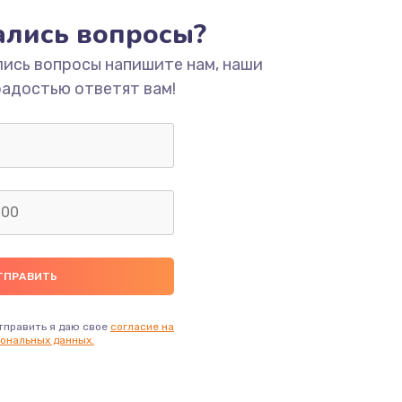
тались вопросы?
ать
лись вопросы напишите нам, наши
радостью ответят вам!
ать
ать
ать
ать
ать
тправить я даю свое
согласие на
ональных данных.
ать