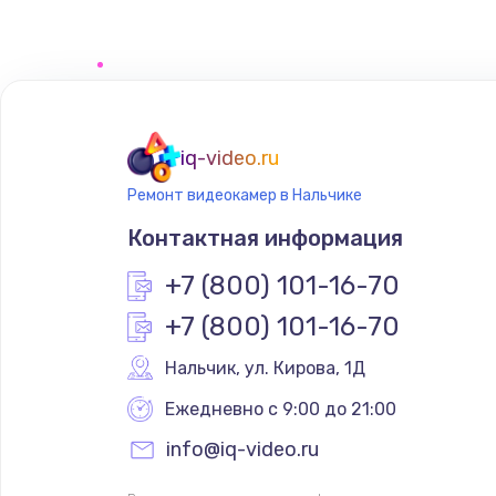
Замена сенсорного датчика
Замена сигнальной лампы
Замена системной платы
iq-video.ru
Ремонт видеокамер в Нальчике
Замена температурного датчик
Контактная информация
Замена электроконфорки
+7 (800) 101-16-70
+7 (800) 101-16-70
Техобслуживание
Нальчик
,
 ул. Кирова, 1Д
Установка / подключение / дем
Ежедневно с 9:00 до 21:00
info@iq-video.ru
Прошивка