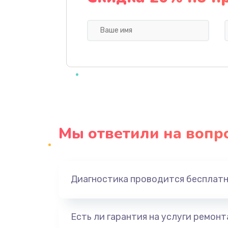
Профилактическая чистка
Прошивка BIOS
Замена северного моста
Ремонт южного моста
Мы ответили на вопр
Замена батарейки BIOS
Настройка BIOS
Диагностика проводится бесплат
Ремонт цепи питания
Есть ли гарантия на услуги ремон
Замена видеоадаптера (видеок