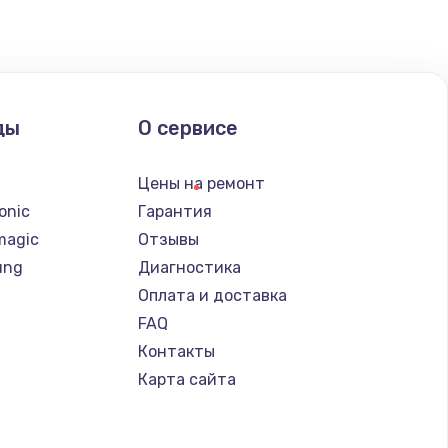
ать
ать
ды
О сервисе
ать
n
Цены на ремонт
ать
onic
Гарантия
magic
Отзывы
ать
ung
Диагностика
Оплата и доставка
ать
FAQ
Контакты
ать
Карта сайта
ать