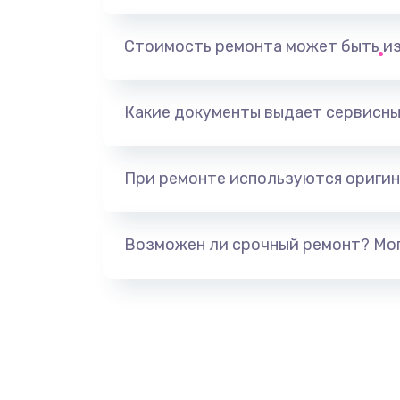
Замена, перепайка чипа
Стоимость ремонта может быть и
Замена HDMI-разъема
Какие документы выдает сервисны
Замена/Pемонт карбюратора
При ремонте используются оригин
Ремонт капиллярной трубки
Замена блока питания
Возможен ли срочный ремонт? Мог
Прошивка / разблокировка
Замена термостата
Замена реле