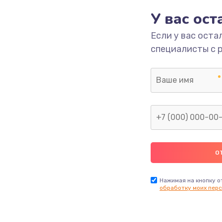
У вас ос
700 руб.
Заказ
Если у вас оста
специалисты с 
2500 руб.
Заказ
1400 руб.
Заказ
модуля
600 руб.
Заказ
1100 руб.
Заказ
900 руб.
Заказ
Нажимая на кнопку о
обработку моих перс
нфорки
900 руб.
Заказ